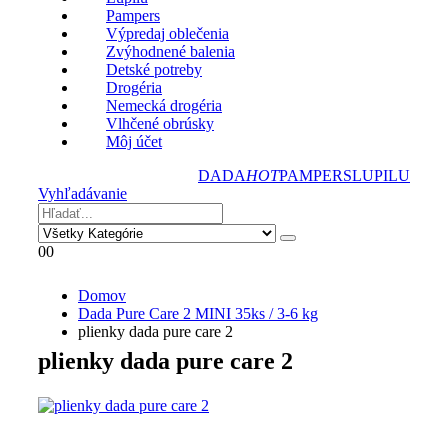
Pampers
Výpredaj oblečenia
Zvýhodnené balenia
Detské potreby
Drogéria
Nemecká drogéria
Vlhčené obrúsky
Môj účet
DADA
HOT
PAMPERS
LUPILU
Vyhľadávanie
0
0
Domov
Dada Pure Care 2 MINI 35ks / 3‑6 kg
plienky dada pure care 2
plienky dada pure care 2