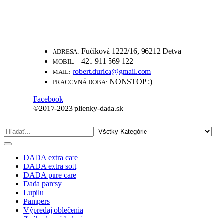
WWW.PLIENKY-DADA.SK
NAJLEPŠIE PLIENKY ZA SUPER
CENY
Fučíková 1222/16, 96212 Detva
ADRESA:
+421 911 569 122
MOBIL:
robert.durica@gmail.com
MAIL:
NONSTOP :)
PRACOVNÁ DOBA:
Facebook
©2017-2023 plienky-dada.sk
DADA extra care
DADA extra soft
DADA pure care
Dada pantsy
Lupilu
Pampers
Výpredaj oblečenia