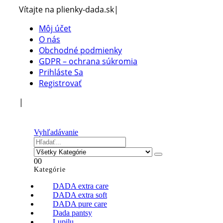
Vítajte na plienky-dada.sk
|
Môj účet
O nás
Obchodné podmienky
GDPR – ochrana súkromia
Prihláste Sa
Registrovať
|
Vyhľadávanie
0
0
Kategórie
DADA extra care
DADA extra soft
DADA pure care
Dada pantsy
Lupilu