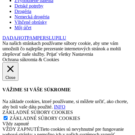
Zvýhodnené balenia
Detské potreby
Drogéria
Nemecká drogéria
Vlhčené obrúsky
Môj účet
DADA
HOT
PAMPERS
LUPILU
Na našich stránkach používame súbory cookie, aby sme vám
umožnili čo najlepšie prezeranie internetových stránok a mohli
zlepšovať naše služby.
Prijať všetky
Nastavenia
Ochrana súkromia & Cookies
Close
VÁŽIME SI VÁŠE SÚKROMIE
Na základe cookies, ktoré používame, si môžete určiť, ako chcete,
aby boli vaše dáta použité.
INFO
ZÁKLADNÉ SÚBORY COOKIES
ZÁKLADNÉ SÚBORY COOKIES
Vždy zapnuté
VŽDY ZAPNUTÉTieto cookies sú nevyhnutné pre fungovanie
webové stránky a nemožno ich v našich systémoch vypnúť.