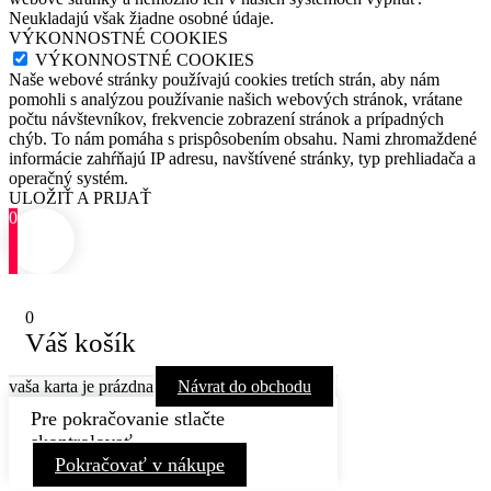
Neukladajú však žiadne osobné údaje.
VÝKONNOSTNÉ COOKIES
VÝKONNOSTNÉ COOKIES
Naše webové stránky používajú cookies tretích strán, aby nám
pomohli s analýzou používanie našich webových stránok, vrátane
počtu návštevníkov, frekvencie zobrazení stránok a prípadných
chýb. To nám pomáha s prispôsobením obsahu. Nami zhromaždené
informácie zahŕňajú IP adresu, navštívené stránky, typ prehliadača a
operačný systém.
ULOŽIŤ A PRIJAŤ
0
0
Váš košík
vaša karta je prázdna
Návrat do obchodu
Pre pokračovanie stlačte
skontrolovať
Pokračovať v nákupe