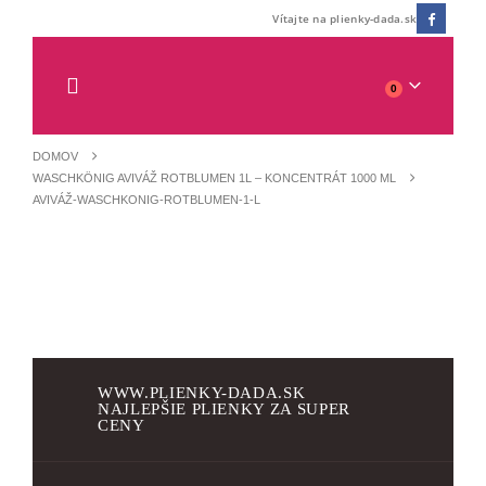
Vítajte na plienky-dada.sk
0
DOMOV
WASCHKÖNIG AVIVÁŽ ROTBLUMEN 1L – KONCENTRÁT 1000 ML
AVIVÁŽ-WASCHKONIG-ROTBLUMEN-1-L
WWW.PLIENKY-DADA.SK
NAJLEPŠIE PLIENKY ZA SUPER
CENY