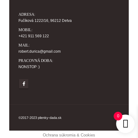
ADRESA:
Fučíková 1222/16, 96212 Detva
MOBIL:
+421 911 569 122
MAIL:
robert.durica@gmail.com
PRACOVNÁ DOBA:
NONSTOP :)
0
©2017-2023 plienky-dada.sk
Ochrana súkromia & Cookies