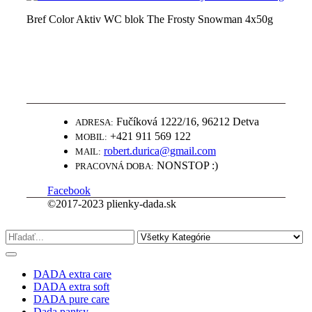
Bref Color Aktiv WC blok The Frosty Snowman 4x50g
WWW.PLIENKY-DADA.SK
NAJLEPŠIE PLIENKY ZA SUPER
CENY
Fučíková 1222/16, 96212 Detva
ADRESA:
+421 911 569 122
MOBIL:
robert.durica@gmail.com
MAIL:
NONSTOP :)
PRACOVNÁ DOBA:
Facebook
©2017-2023 plienky-dada.sk
DADA extra care
DADA extra soft
DADA pure care
Dada pantsy