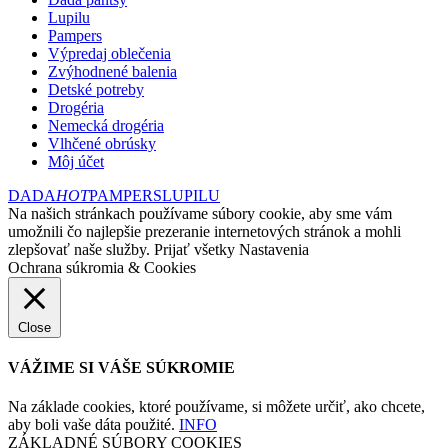
Lupilu
Pampers
Výpredaj oblečenia
Zvýhodnené balenia
Detské potreby
Drogéria
Nemecká drogéria
Vlhčené obrúsky
Môj účet
DADA
HOT
PAMPERS
LUPILU
Na našich stránkach používame súbory cookie, aby sme vám
umožnili čo najlepšie prezeranie internetových stránok a mohli
zlepšovať naše služby.
Prijať všetky
Nastavenia
Ochrana súkromia & Cookies
Close
VÁŽIME SI VÁŠE SÚKROMIE
Na základe cookies, ktoré používame, si môžete určiť, ako chcete,
aby boli vaše dáta použité.
INFO
ZÁKLADNÉ SÚBORY COOKIES