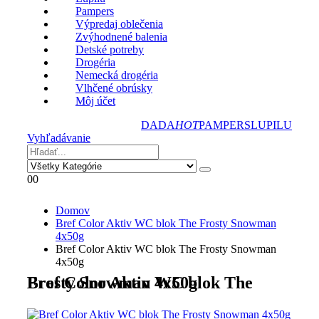
Pampers
Výpredaj oblečenia
Zvýhodnené balenia
Detské potreby
Drogéria
Nemecká drogéria
Vlhčené obrúsky
Môj účet
DADA
HOT
PAMPERS
LUPILU
Vyhľadávanie
0
0
Domov
Bref Color Aktiv WC blok The Frosty Snowman
4x50g
Bref Color Aktiv WC blok The Frosty Snowman
4x50g
Bref Color Aktiv WC blok The Frosty Snowman 4x50g