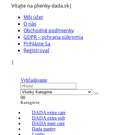
Vítajte na plienky-dada.sk
|
Môj účet
O nás
Obchodné podmienky
GDPR – ochrana súkromia
Prihláste Sa
Registrovať
|
Vyhľadávanie
0
0
Kategórie
DADA extra care
DADA extra soft
DADA pure care
Dada pantsy
Lupilu