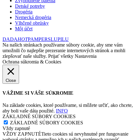
Zvýhodnené balenia
Detské potreby
Drogéria
Nemecká drogéria
Vlhčené obrúsky
Môj účet
DADA
HOT
PAMPERS
LUPILU
Na našich stránkach používame súbory cookie, aby sme vám
umožnili čo najlepšie prezeranie internetových stránok a mohli
zlepšovať naše služby.
Prijať všetky
Nastavenia
Ochrana súkromia & Cookies
Close
VÁŽIME SI VÁŠE SÚKROMIE
Na základe cookies, ktoré používame, si môžete určiť, ako chcete,
aby boli vaše dáta použité.
INFO
ZÁKLADNÉ SÚBORY COOKIES
ZÁKLADNÉ SÚBORY COOKIES
Vždy zapnuté
VŽDY ZAPNUTÉTieto cookies sú nevyhnutné pre fungovanie
webové stránky a nemožno ich v našich systémoch vypnúť.