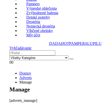
Pampers
Výpredaj oblečenia
Zvýhodnené balenia
Detské potreby
Drogéria
Nemecká drogéria
Vlhčené obrúsky
Môj účet
DADA
HOT
PAMPERS
LUPILU
Vyhľadávanie
0
0
Domov
Adverts
Manage
Manage
[adverts_manage]