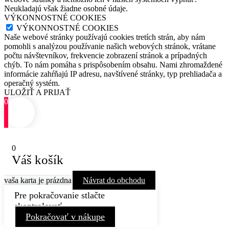
Neukladajú však žiadne osobné údaje.
VÝKONNOSTNÉ COOKIES
VÝKONNOSTNÉ COOKIES
Naše webové stránky používajú cookies tretích strán, aby nám
pomohli s analýzou používanie našich webových stránok, vrátane
počtu návštevníkov, frekvencie zobrazení stránok a prípadných
chýb. To nám pomáha s prispôsobením obsahu. Nami zhromaždené
informácie zahŕňajú IP adresu, navštívené stránky, typ prehliadača a
operačný systém.
ULOŽIŤ A PRIJAŤ
0
0
Váš košík
vaša karta je prázdna
Návrat do obchodu
Pre pokračovanie stlačte
skontrolovať
Pokračovať v nákupe