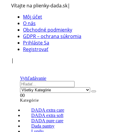
Vítajte na plienky-dada.sk
|
Môj účet
O nás
Obchodné podmienky
GDPR – ochrana súkromia
Prihláste Sa
Registrovať
|
Vyhľadávanie
0
0
Kategórie
DADA extra care
DADA extra soft
DADA pure care
Dada pantsy
Lupilu