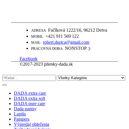
WWW.PLIENKY-DADA.SK
NAJLEPŠIE PLIENKY ZA SUPER
CENY
Fučíková 1222/16, 96212 Detva
ADRESA:
+421 911 569 122
MOBIL:
robert.durica@gmail.com
MAIL:
NONSTOP :)
PRACOVNÁ DOBA:
Facebook
©2017-2023 plienky-dada.sk
DADA extra care
DADA extra soft
DADA pure care
Dada pantsy
Lupilu
Pampers
Výpredaj oblečenia