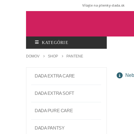
Vítajte na plienky-dada.sk
KATEGÓRIE
DOMOV
SHOP
PANTENE
Nebo
DADA EXTRA CARE
DADA EXTRA SOFT
DADA PURE CARE
DADA PANTSY