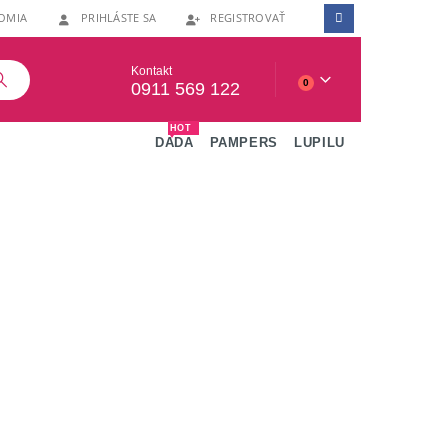
OMIA
PRIHLÁSTE SA
REGISTROVAŤ
Kontakt
0
0911 569 122
HOT
DADA
PAMPERS
LUPILU