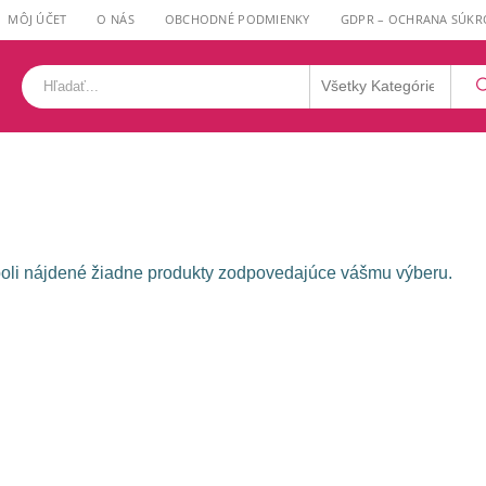
MÔJ ÚČET
O NÁS
OBCHODNÉ PODMIENKY
GDPR – OCHRANA SÚKR
li nájdené žiadne produkty zodpovedajúce vášmu výberu.