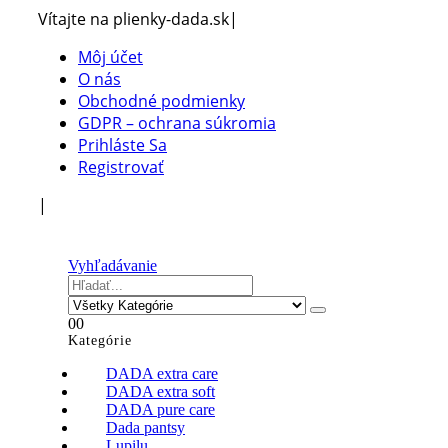
Vítajte na plienky-dada.sk
|
Môj účet
O nás
Obchodné podmienky
GDPR – ochrana súkromia
Prihláste Sa
Registrovať
|
Vyhľadávanie
0
0
Kategórie
DADA extra care
DADA extra soft
DADA pure care
Dada pantsy
Lupilu