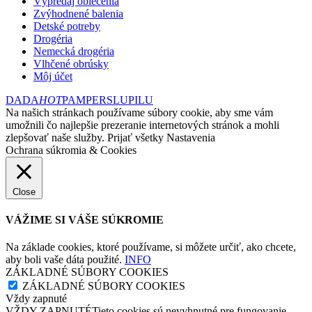
Výpredaj oblečenia
Zvýhodnené balenia
Detské potreby
Drogéria
Nemecká drogéria
Vlhčené obrúsky
Môj účet
DADA
HOT
PAMPERS
LUPILU
Na našich stránkach používame súbory cookie, aby sme vám
umožnili čo najlepšie prezeranie internetových stránok a mohli
zlepšovať naše služby.
Prijať všetky
Nastavenia
Ochrana súkromia & Cookies
Close
VÁŽIME SI VÁŠE SÚKROMIE
Na základe cookies, ktoré používame, si môžete určiť, ako chcete,
aby boli vaše dáta použité.
INFO
ZÁKLADNÉ SÚBORY COOKIES
ZÁKLADNÉ SÚBORY COOKIES
Vždy zapnuté
VŽDY ZAPNUTÉTieto cookies sú nevyhnutné pre fungovanie