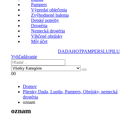
Pampers
Výpredaj oblečenia
Zvýhodnené balenia
Detské potreby
Drogéria
Nemecká drogéria
Vlhčené obrúsky
Môj účet
DADA
HOT
PAMPERS
LUPILU
Vyhľadávanie
0
0
Domov
Plienky Dada, Lupilu, Pampers, Obrúsky, nemecká
drogéria
oznam
oznam