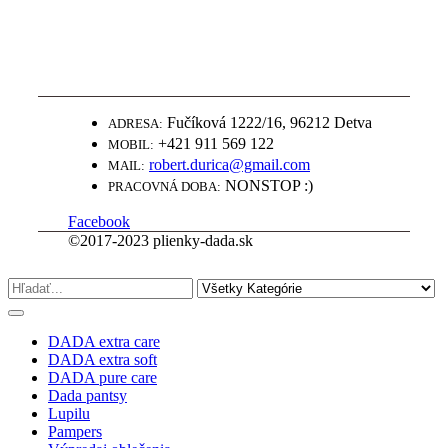
WWW.PLIENKY-DADA.SK
NAJLEPŠIE PLIENKY ZA SUPER
CENY
Fučíková 1222/16, 96212 Detva
ADRESA:
+421 911 569 122
MOBIL:
robert.durica@gmail.com
MAIL:
NONSTOP :)
PRACOVNÁ DOBA:
Facebook
©2017-2023 plienky-dada.sk
DADA extra care
DADA extra soft
DADA pure care
Dada pantsy
Lupilu
Pampers