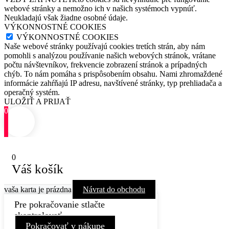
webové stránky a nemožno ich v našich systémoch vypnúť.
Neukladajú však žiadne osobné údaje.
VÝKONNOSTNÉ COOKIES
VÝKONNOSTNÉ COOKIES
Naše webové stránky používajú cookies tretích strán, aby nám
pomohli s analýzou používanie našich webových stránok, vrátane
počtu návštevníkov, frekvencie zobrazení stránok a prípadných
chýb. To nám pomáha s prispôsobením obsahu. Nami zhromaždené
informácie zahŕňajú IP adresu, navštívené stránky, typ prehliadača a
operačný systém.
ULOŽIŤ A PRIJAŤ
0
0
Váš košík
vaša karta je prázdna
Návrat do obchodu
Pre pokračovanie stlačte
skontrolovať
Pokračovať v nákupe