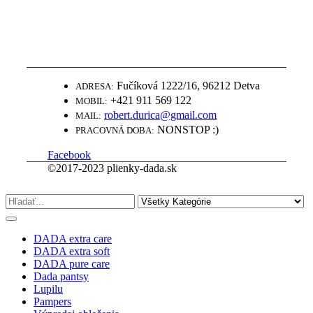
WWW.PLIENKY-DADA.SK
NAJLEPŠIE PLIENKY ZA SUPER
CENY
Fučíková 1222/16, 96212 Detva
ADRESA:
+421 911 569 122
MOBIL:
robert.durica@gmail.com
MAIL:
NONSTOP :)
PRACOVNÁ DOBA:
Facebook
©2017-2023 plienky-dada.sk
DADA extra care
DADA extra soft
DADA pure care
Dada pantsy
Lupilu
Pampers