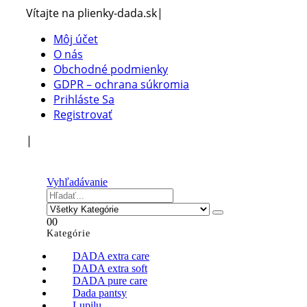
Vítajte na plienky-dada.sk
|
Môj účet
O nás
Obchodné podmienky
GDPR – ochrana súkromia
Prihláste Sa
Registrovať
|
Vyhľadávanie
0
0
Kategórie
DADA extra care
DADA extra soft
DADA pure care
Dada pantsy
Lupilu