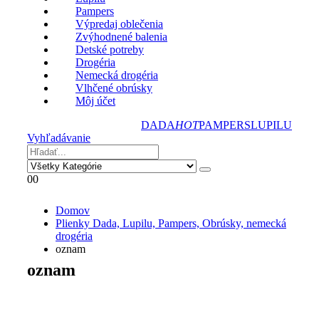
Pampers
Výpredaj oblečenia
Zvýhodnené balenia
Detské potreby
Drogéria
Nemecká drogéria
Vlhčené obrúsky
Môj účet
DADA
HOT
PAMPERS
LUPILU
Vyhľadávanie
0
0
Domov
Plienky Dada, Lupilu, Pampers, Obrúsky, nemecká
drogéria
oznam
oznam