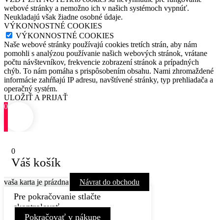
webové stránky a nemožno ich v našich systémoch vypnúť.
Neukladajú však žiadne osobné údaje.
VÝKONNOSTNÉ COOKIES
VÝKONNOSTNÉ COOKIES
Naše webové stránky používajú cookies tretích strán, aby nám
pomohli s analýzou používanie našich webových stránok, vrátane
počtu návštevníkov, frekvencie zobrazení stránok a prípadných
chýb. To nám pomáha s prispôsobením obsahu. Nami zhromaždené
informácie zahŕňajú IP adresu, navštívené stránky, typ prehliadača a
operačný systém.
ULOŽIŤ A PRIJAŤ
0
0
Váš košík
vaša karta je prázdna
Návrat do obchodu
Pre pokračovanie stlačte
skontrolovať
Pokračovať v nákupe