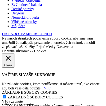
Výpredaj oblečenia
Zvýhodnené balenia
Detské potreby
Drogéria
Nemecká drogéria
Vlhčené obrúsky
Môj účet
DADA
HOT
PAMPERS
LUPILU
Na našich stránkach používame súbory cookie, aby sme vám
umožnili čo najlepšie prezeranie internetových stránok a mohli
zlepšovať naše služby.
Prijať všetky
Nastavenia
Ochrana súkromia & Cookies
Close
VÁŽIME SI VÁŠE SÚKROMIE
Na základe cookies, ktoré používame, si môžete určiť, ako chcete,
aby boli vaše dáta použité.
INFO
ZÁKLADNÉ SÚBORY COOKIES
ZÁKLADNÉ SÚBORY COOKIES
Vždy zapnuté
VŽDY ZAPNUTÉTieto cookies sú nevyhnutné pre fungovanie