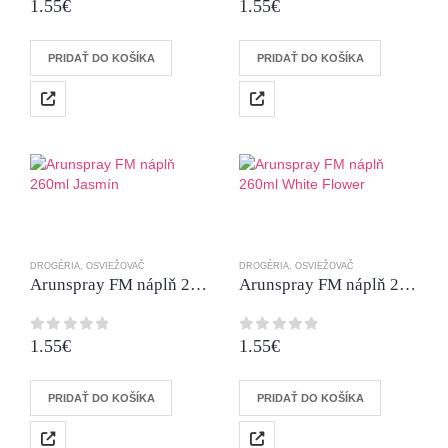
1.55
€
1.55
€
0
z 5
0
z 5
PRIDAŤ DO KOŠÍKA
PRIDAŤ DO KOŠÍKA
DROGÉRIA
,
OSVIEŽOVAČ
DROGÉRIA
,
OSVIEŽOVAČ
Arunspray FM náplň 260ml Jasmín
Arunspray FM náplň 260ml White Flower
1.55
€
1.55
€
0
z 5
0
z 5
PRIDAŤ DO KOŠÍKA
PRIDAŤ DO KOŠÍKA