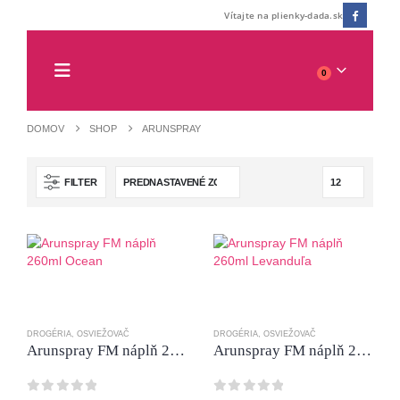
Vítajte na plienky-dada.sk
0
DOMOV
SHOP
ARUNSPRAY
FILTER
DROGÉRIA
,
OSVIEŽOVAČ
DROGÉRIA
,
OSVIEŽOVAČ
Arunspray FM náplň 260ml Ocean
Arunspray FM náplň 260ml Levanduľa