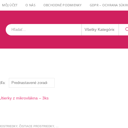
MÔJ ÚČET
O NÁS
OBCHODNÉ PODMIENKY
GDPR – OCHRANA SÚKR
dľa:
ROSTRIEDKY
,
ČISTIACE PROSTRIEDKY
,
DROGÉRIA
,
KÚPEĽŇA
,
NEMECKÁ DROGÉRIA