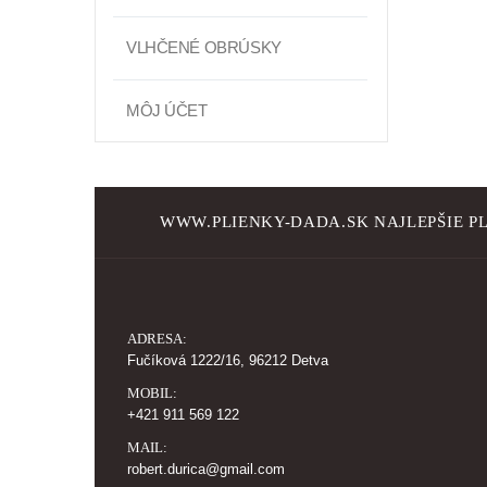
VLHČENÉ OBRÚSKY
MÔJ ÚČET
WWW.PLIENKY-DADA.SK NAJLEPŠIE PL
ADRESA:
Fučíková 1222/16, 96212 Detva
MOBIL:
+421 911 569 122
MAIL:
robert.durica@gmail.com