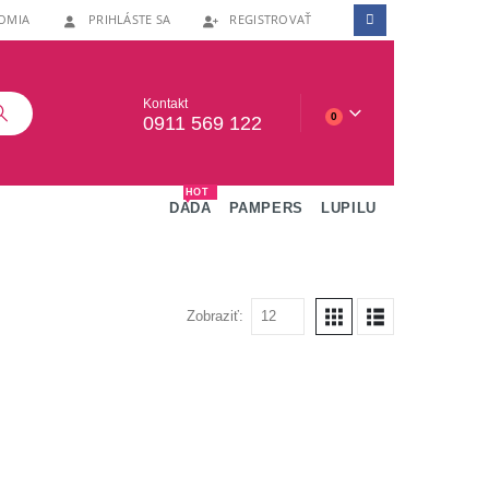
OMIA
PRIHLÁSTE SA
REGISTROVAŤ
Kontakt
0
0911 569 122
HOT
DADA
PAMPERS
LUPILU
Zobraziť: