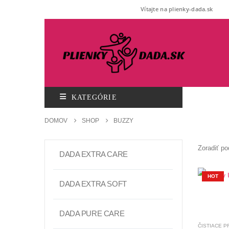
Vítajte na plienky-dada.sk
KATEGÓRIE
DOMOV
SHOP
BUZZY
Zoradiť po
DADA EXTRA CARE
HOT
DADA EXTRA SOFT
DADA PURE CARE
ČISTIACE P