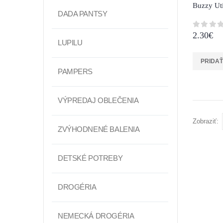
Buzzy Uti
DADA PANTSY
2.30
€
0
z 5
LUPILU
PRIDAŤ
PAMPERS
VÝPREDAJ OBLEČENIA
Zobraziť:
ZVÝHODNENÉ BALENIA
DETSKÉ POTREBY
DROGÉRIA
NEMECKÁ DROGÉRIA