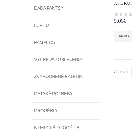
DADA PANTSY
5.00
€
0
z 5
LUPILU
PRIDAŤ
PAMPERS
VÝPREDAJ OBLEČENIA
Zobraziť:
ZVÝHODNENÉ BALENIA
DETSKÉ POTREBY
DROGÉRIA
NEMECKÁ DROGÉRIA