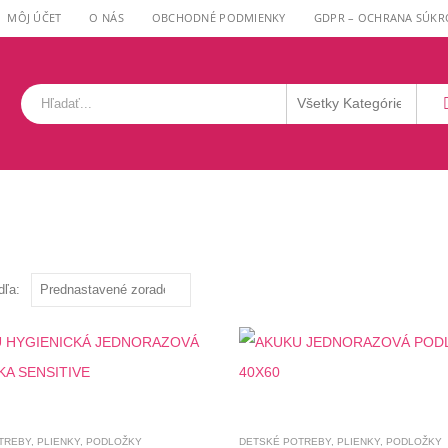
MÔJ ÚČET
O NÁS
OBCHODNÉ PODMIENKY
GDPR – OCHRANA SÚKR
dľa:
TREBY
,
PLIENKY
,
PODLOŽKY
DETSKÉ POTREBY
,
PLIENKY
,
PODLOŽKY