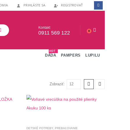
OMIA
PRIHLÁSTE SA
REGISTROVAŤ
Kontakt
0
0911 569 122
HOT
DADA
PAMPERS
LUPILU
Zobraziť:
DETSKÉ POTREBY
,
PREBAĽOVANIE