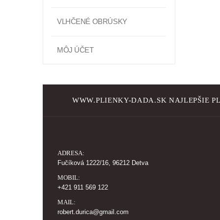
VLHČENÉ OBRÚSKY
MÔJ ÚČET
WWW.PLIENKY-DADA.SK NAJLEPŠIE PL
ADRESA:
Fučíková 1222/16, 96212 Detva
MOBIL:
+421 911 569 122
MAIL:
robert.durica@gmail.com