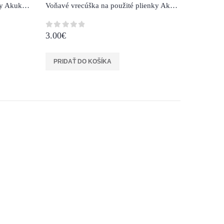
Jednorazové hygienické podložky Akuku Baby Soft 40x60cm 15ks
Voňavé vrecúška na použité plienky Akuku 100 ks
3.00
€
0
z 5
PRIDAŤ DO KOŠÍKA