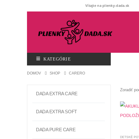
Vítajte na plienky-dada.sk
KATEGÓRIE
DOMOV
SHOP
CARERO
Zoradiť po
DADA EXTRA CARE
DADA EXTRA SOFT
DADA PURE CARE
DETSKÉ PO