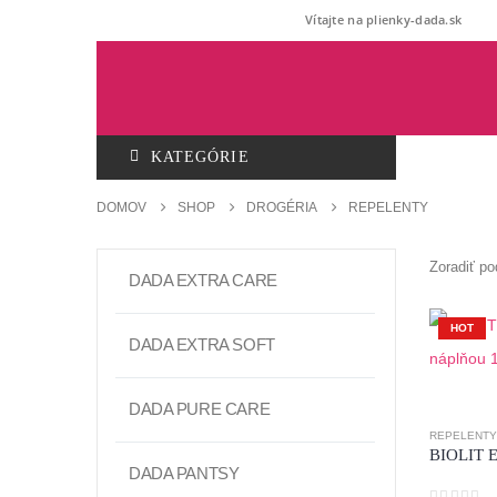
Vítajte na plienky-dada.sk
KATEGÓRIE
DOMOV
SHOP
DROGÉRIA
REPELENTY
Zoradiť po
DADA EXTRA CARE
HOT
DADA EXTRA SOFT
DADA PURE CARE
REPELENTY
DADA PANTSY