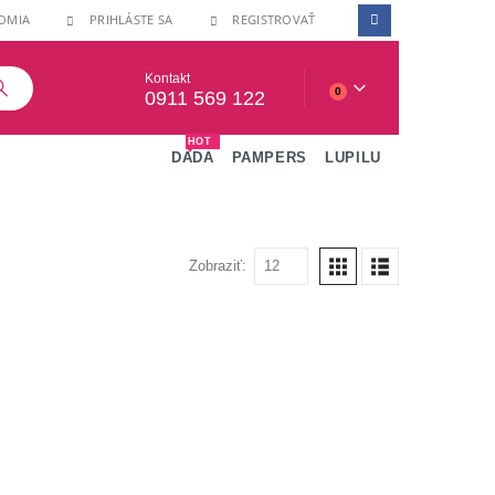
OMIA
PRIHLÁSTE SA
REGISTROVAŤ
Kontakt
0
0911 569 122
HOT
DADA
PAMPERS
LUPILU
Zobraziť: