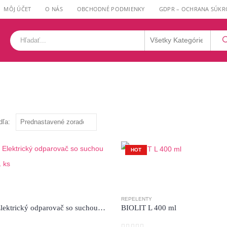
MÔJ ÚČET
O NÁS
OBCHODNÉ PODMIENKY
GDPR – OCHRANA SÚKR
dľa:
HOT
REPELENTY
BIOLIT Elektrický odparovač so suchou náplňou 1 ks
BIOLIT L 400 ml