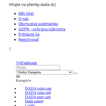
Vítajte na plienky-dada.sk
|
Môj účet
O nás
Obchodné podmienky
GDPR – ochrana súkromia
Prihláste Sa
Registrovať
|
Vyhľadávanie
0
0
Kategórie
DADA extra care
DADA extra soft
DADA pure care
Dada pantsy
Lupilu