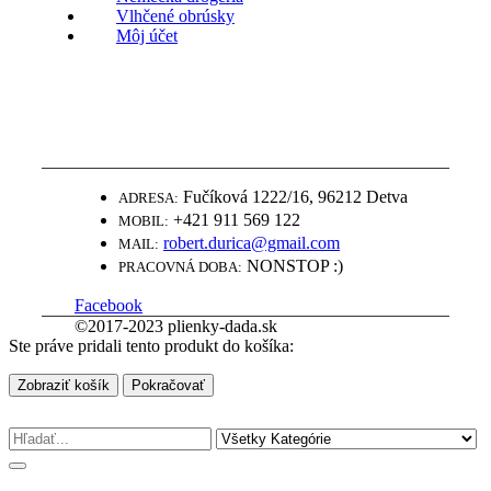
Vlhčené obrúsky
Môj účet
WWW.PLIENKY-DADA.SK
NAJLEPŠIE PLIENKY ZA SUPER
CENY
Fučíková 1222/16, 96212 Detva
ADRESA:
+421 911 569 122
MOBIL:
robert.durica@gmail.com
MAIL:
NONSTOP :)
PRACOVNÁ DOBA:
Facebook
©2017-2023 plienky-dada.sk
Ste práve pridali tento produkt do košíka:
Zobraziť košík
Pokračovať