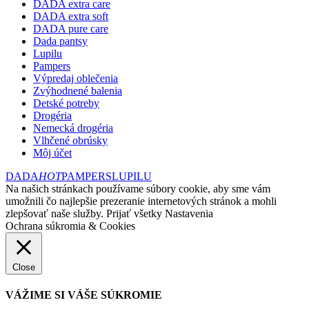
DADA extra care
DADA extra soft
DADA pure care
Dada pantsy
Lupilu
Pampers
Výpredaj oblečenia
Zvýhodnené balenia
Detské potreby
Drogéria
Nemecká drogéria
Vlhčené obrúsky
Môj účet
DADA
HOT
PAMPERS
LUPILU
Na našich stránkach používame súbory cookie, aby sme vám
umožnili čo najlepšie prezeranie internetových stránok a mohli
zlepšovať naše služby.
Prijať všetky
Nastavenia
Ochrana súkromia & Cookies
Close
VÁŽIME SI VÁŠE SÚKROMIE