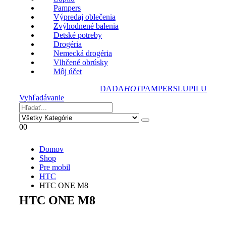
Pampers
Výpredaj oblečenia
Zvýhodnené balenia
Detské potreby
Drogéria
Nemecká drogéria
Vlhčené obrúsky
Môj účet
DADA
HOT
PAMPERS
LUPILU
Vyhľadávanie
0
0
Domov
Shop
Pre mobil
HTC
HTC ONE M8
HTC ONE M8