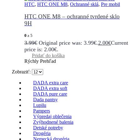
HTC
,
HTC ONE M8
,
Ochranné sklá
,
Pre mobil
HTC ONE M8 – ochranné tvrdené sklo
9H
0
z 5
3.99
€
Original price was: 3.99€.
2.00
€
Current
price is: 2.00€.
Pridať do košíka
Rýchly Prehľad
Zobraziť:
DADA extra care
DADA extra soft
DADA pure care
Dada pantsy
Lupilu
Pampers
Výpredaj oblečenia
Zvýhodnené balenia
Detské potreby
Drogéria
Nemecká drogéria