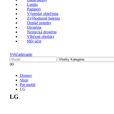
Lupilu
Pampers
Výpredaj oblečenia
Zvýhodnené balenia
Detské potreby
Drogéria
Nemecká drogéria
Vlhčené obrúsky
Môj účet
Vyhľadávanie
0
0
Domov
Shop
Pre mobil
LG
LG