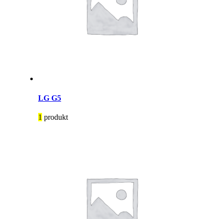
LG G5
1
produkt