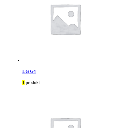
LG G4
1
produkt