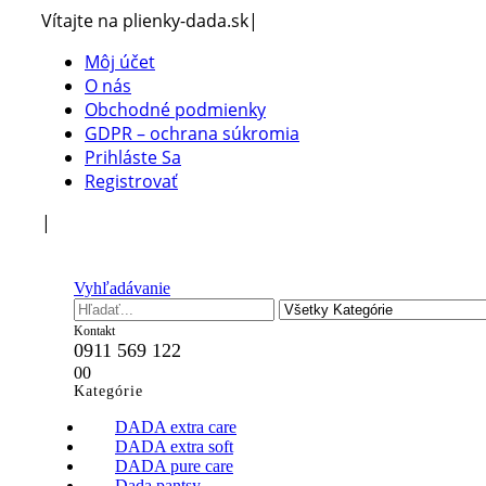
Vítajte na plienky-dada.sk
|
Môj účet
O nás
Obchodné podmienky
GDPR – ochrana súkromia
Prihláste Sa
Registrovať
|
Vyhľadávanie
Kontakt
0911 569 122
0
0
Kategórie
DADA extra care
DADA extra soft
DADA pure care
Dada pantsy