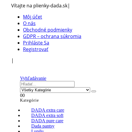
Vítajte na plienky-dada.sk
|
Môj účet
O nás
Obchodné podmienky
GDPR – ochrana súkromia
Prihláste Sa
Registrovať
|
Vyhľadávanie
0
0
Kategórie
DADA extra care
DADA extra soft
DADA pure care
Dada pantsy
Lupilu