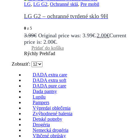
LG
,
LG G2
,
Ochranné sklá
,
Pre mobil
LG G2 – ochranné tvrdené sklo 9H
0
z 5
3.99
€
Original price was: 3.99€.
2.00
€
Current
price is: 2.00€.
Pridať do košíka
Rýchly Prehľad
Zobraziť:
DADA extra care
DADA extra soft
DADA pure care
Dada pantsy
Lupilu
Pampers
Výpredaj oblečenia
Zvýhodnené balenia
Detské potreby
Drogéria
Nemecká drogéria
Vlhčené obrúsky