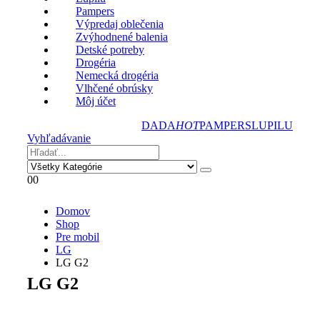
Pampers
Výpredaj oblečenia
Zvýhodnené balenia
Detské potreby
Drogéria
Nemecká drogéria
Vlhčené obrúsky
Môj účet
DADA
HOT
PAMPERS
LUPILU
Vyhľadávanie
0
0
Domov
Shop
Pre mobil
LG
LG G2
LG G2