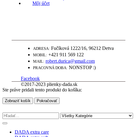
Môj účet
WWW.PLIENKY-DADA.SK
NAJLEPŠIE PLIENKY ZA SUPER
CENY
Fučíková 1222/16, 96212 Detva
ADRESA:
+421 911 569 122
MOBIL:
robert.durica@gmail.com
MAIL:
NONSTOP :)
PRACOVNÁ DOBA:
Facebook
©2017-2023 plienky-dada.sk
Ste práve pridali tento produkt do košíka:
Zobraziť košík
Pokračovať
DADA extra care