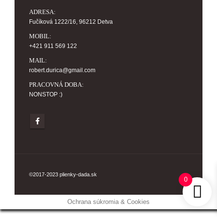
ADRESA:
Fučíková 1222/16, 96212 Detva
MOBIL:
+421 911 569 122
MAIL:
robert.durica@gmail.com
PRACOVNÁ DOBA:
NONSTOP :)
©2017-2023 plienky-dada.sk
0
Ochrana súkromia & Cookies