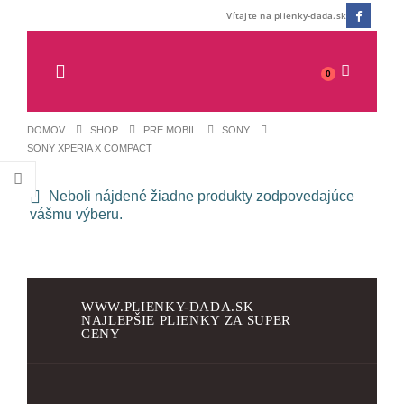
Vítajte na plienky-dada.sk
0
DOMOV
SHOP
PRE MOBIL
SONY
SONY XPERIA X COMPACT
Neboli nájdené žiadne produkty zodpovedajúce
vášmu výberu.
WWW.PLIENKY-DADA.SK
NAJLEPŠIE PLIENKY ZA SUPER
CENY