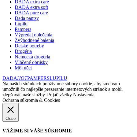
DADA extra care
DADA extra soft
DADA pure care
Dada pantsy
Lupilu
Pampers
Výpredaj oblečenia
Zvýhodnené balenia
Detské potreby
Drogéria
Nemecká drogéria
Vlhčené obrúsky
Môj účet
DADA
HOT
PAMPERS
LUPILU
Na našich stránkach používame súbory cookie, aby sme vám
umožnili čo najlepšie prezeranie internetových stránok a mohli
zlepšovať naše služby.
Prijať všetky
Nastavenia
Ochrana súkromia & Cookies
Close
VÁŽIME SI VÁŠE SÚKROMIE