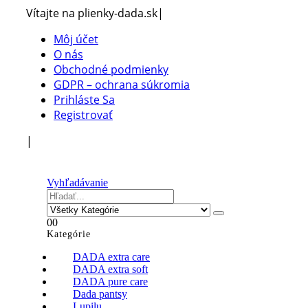
Vítajte na plienky-dada.sk
|
Môj účet
O nás
Obchodné podmienky
GDPR – ochrana súkromia
Prihláste Sa
Registrovať
|
Vyhľadávanie
0
0
Kategórie
DADA extra care
DADA extra soft
DADA pure care
Dada pantsy
Lupilu