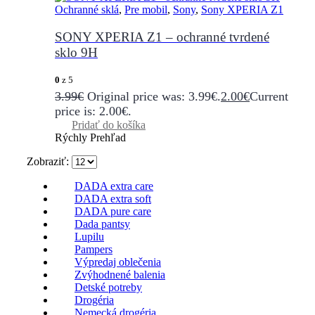
Ochranné sklá
,
Pre mobil
,
Sony
,
Sony XPERIA Z1
SONY XPERIA Z1 – ochranné tvrdené
sklo 9H
0
z 5
3.99
€
Original price was: 3.99€.
2.00
€
Current
price is: 2.00€.
Pridať do košíka
Rýchly Prehľad
Zobraziť:
DADA extra care
DADA extra soft
DADA pure care
Dada pantsy
Lupilu
Pampers
Výpredaj oblečenia
Zvýhodnené balenia
Detské potreby
Drogéria
Nemecká drogéria