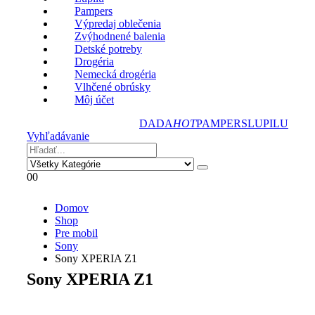
Pampers
Výpredaj oblečenia
Zvýhodnené balenia
Detské potreby
Drogéria
Nemecká drogéria
Vlhčené obrúsky
Môj účet
DADA
HOT
PAMPERS
LUPILU
Vyhľadávanie
0
0
Domov
Shop
Pre mobil
Sony
Sony XPERIA Z1
Sony XPERIA Z1