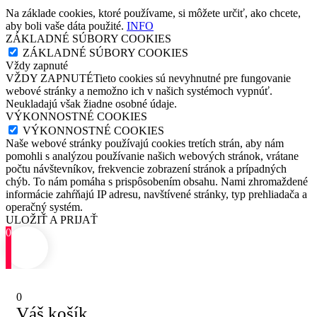
Na základe cookies, ktoré používame, si môžete určiť, ako chcete,
aby boli vaše dáta použité.
INFO
ZÁKLADNÉ SÚBORY COOKIES
ZÁKLADNÉ SÚBORY COOKIES
Vždy zapnuté
VŽDY ZAPNUTÉTieto cookies sú nevyhnutné pre fungovanie
webové stránky a nemožno ich v našich systémoch vypnúť.
Neukladajú však žiadne osobné údaje.
VÝKONNOSTNÉ COOKIES
VÝKONNOSTNÉ COOKIES
Naše webové stránky používajú cookies tretích strán, aby nám
pomohli s analýzou používanie našich webových stránok, vrátane
počtu návštevníkov, frekvencie zobrazení stránok a prípadných
chýb. To nám pomáha s prispôsobením obsahu. Nami zhromaždené
informácie zahŕňajú IP adresu, navštívené stránky, typ prehliadača a
operačný systém.
ULOŽIŤ A PRIJAŤ
0
0
Váš košík