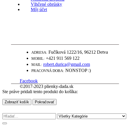
Vlhčené obrúsky
Môj účet
WWW.PLIENKY-DADA.SK
NAJLEPŠIE PLIENKY ZA SUPER
CENY
Fučíková 1222/16, 96212 Detva
ADRESA:
+421 911 569 122
MOBIL:
robert.durica@gmail.com
MAIL:
NONSTOP :)
PRACOVNÁ DOBA:
Facebook
©2017-2023 plienky-dada.sk
Ste práve pridali tento produkt do košíka:
Zobraziť košík
Pokračovať