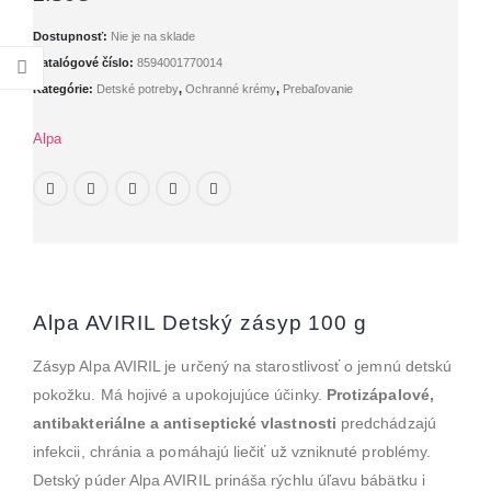
Dostupnosť:
Nie je na sklade
Katalógové číslo:
8594001770014
Kategórie:
Detské potreby
,
Ochranné krémy
,
Prebaľovanie
Alpa
Alpa AVIRIL Detský zásyp 100 g
Zásyp Alpa AVIRIL je určený na starostlivosť o jemnú detskú
pokožku. Má hojivé a upokojujúce účinky.
Protizápalové,
antibakteriálne a antiseptické vlastnosti
predchádzajú
infekcii, chránia a pomáhajú liečiť už vzniknuté problémy.
Detský púder Alpa AVIRIL prináša rýchlu úľavu bábätku i