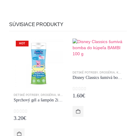
SÚVISIACE PRODUKTY
HOT
DETSKÉ POTREBY
,
DROGÉRIA
,
KÚPANIE
,
MY
Disney Classics šumivá bomba do kúpeľa BAMBI 100 g
0
z 5
1.60
€
DETSKÉ POTREBY
,
DROGÉRIA
,
MYDLÁ
,
ŠAMPÓNY
,
SPRCHOVÉ GÉLY
,
VLÁSKY
DE
Sprchový gél a šampón 2in1 300ml Bubble Gum NEW
0
z 5
0
3.20
€
5