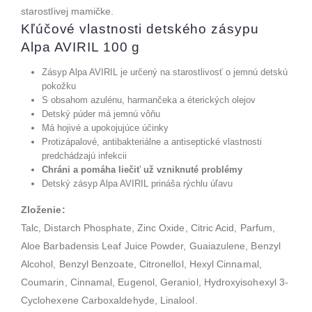
starostlivej mamičke.
Kľúčové vlastnosti detského zásypu
Alpa AVIRIL 100 g
Zásyp Alpa AVIRIL je určený na starostlivosť o jemnú detskú
pokožku
S obsahom azulénu, harmančeka a éterických olejov
Detský púder má jemnú vôňu
Má hojivé a upokojujúce účinky
Protizápalové, antibakteriálne a antiseptické vlastnosti
predchádzajú infekcii
Chráni a pomáha liečiť už vzniknuté problémy
Detský zásyp Alpa AVIRIL prináša rýchlu úľavu
Zloženie:
Talc, Distarch Phosphate, Zinc Oxide, Citric Acid, Parfum,
Aloe Barbadensis Leaf Juice Powder, Guaiazulene, Benzyl
Alcohol, Benzyl Benzoate, Citronellol, Hexyl Cinnamal,
Coumarin, Cinnamal, Eugenol, Geraniol, Hydroxyisohexyl 3-
Cyclohexene Carboxaldehyde, Linalool.