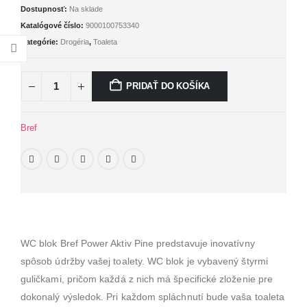
Dostupnosť:
Na sklade
Katalógové číslo:
9000100753340
Kategórie:
Drogéria
,
Toaleta
PRIDAŤ DO KOŠÍKA
Bref
WC blok Bref Power Aktiv Pine predstavuje inovatívny
spôsob údržby vašej toalety. WC blok je vybavený štyrmi
guličkami, pričom každá z nich má špecifické zloženie pre
dokonalý výsledok. Pri každom spláchnutí bude vaša toaleta