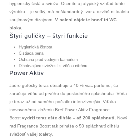
hygienicky čistá a svieža. Oceníte aj atypický vzhľad tohto
výrobku – je veľký, má neštandardný tvar a ozvláštni toaletu
zaujímavým dizajnom.
V balení nájdete hneď tri WC
bloky.
Štyri guličky – štyri funkcie
Hygienická čistota
Čistiaca pena
Ochrana pred vodným kameňom
Dlhotrvajúca sviežosť s vôňou citrónu
Power Aktiv
Jadro guľôčky teraz obsahuje o 40 % viac parfumu, čo
zaručuje vôňu od prvého do posledného spláchnutia. Vôňa
je teraz už od samého počiatku intenzívnejšia. Vďaka
inovovanému zloženiu Bref Power Aktiv Fragrance
Boost
vydrží teraz ešte dlhšie – až 200 spláchnutí.
Nový
rad Fragrance Boost tak prináša o 50 spláchnutí dlhšiu
sviežosť vašej toalety.