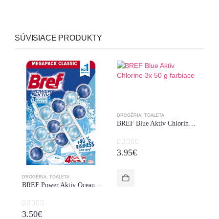
SÚVISIACE PRODUKTY
DROGÉRIA
,
TOALETA
BREF Blue Aktiv Chlorine 3x 50 g farbiace
0
z 5
3.95
€
DR
DROGÉRIA
,
TOALETA
BREF Power Aktiv Ocean 3×50 g
0
4
0
z 5
3.50
€