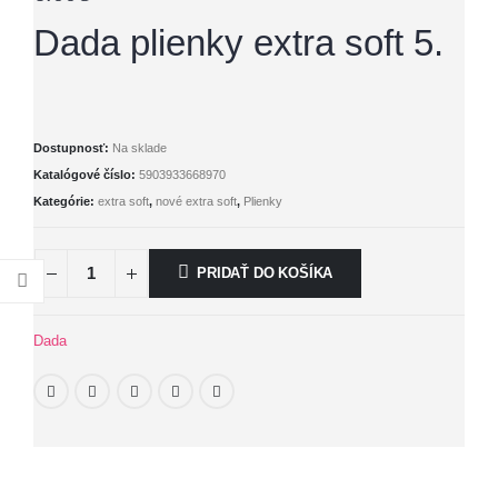
Dada plienky extra soft 5.
Dostupnosť:
Na sklade
Katalógové číslo:
5903933668970
Kategórie:
extra soft
,
nové extra soft
,
Plienky
PRIDAŤ DO KOŠÍKA
Dada