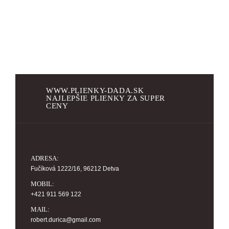
5
WWW.PLIENKY-DADA.SK
NAJLEPŠIE PLIENKY ZA SUPER
CENY
ADRESA:
Fučíková 1222/16, 96212 Detva
MOBIL:
+421 911 569 122
MAIL:
robert.durica@gmail.com