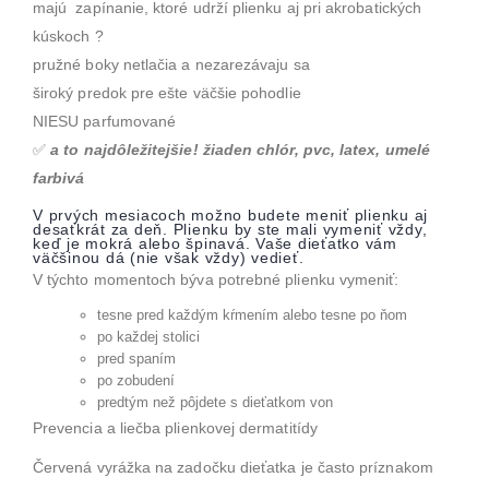
majú
zapínanie, ktoré udrží plienku aj pri akrobatických
kúskoch
?
pružné boky netlačia a nezarezávaju sa
široký predok pre ešte väčšie pohodlie
NIESU parfumované
✅
a to najdôležitejšie! žiaden chlór, pvc, latex, umelé
farbivá
V prvých mesiacoch možno budete meniť plienku aj
desaťkrát za deň. Plienku by ste mali vymeniť vždy,
keď je mokrá alebo špinavá. Vaše dieťatko vám
väčšinou dá (nie však vždy) vedieť.
V týchto momentoch býva potrebné plienku vymeniť:
tesne pred každým kŕmením alebo tesne po ňom
po každej stolici
pred spaním
po zobudení
predtým než pôjdete s dieťatkom von
Prevencia a liečba plienkovej dermatitídy
Červená vyrážka na zadočku dieťatka je často príznakom