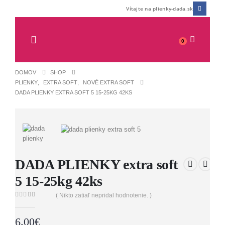
Vítajte na plienky-dada.sk
0
Dada extra care PANTS 8 XXXL 19+kg 29ks
DOMOV
SHOP
0
z 5
7.50
€
PLIENKY
,
EXTRA SOFT
,
NOVÉ EXTRA SOFT
DADA PLIENKY EXTRA SOFT 5 15-25KG 42KS
Glanz Meister tekutý prostriedok na umývanie skiel a zrkadiel 1 l antipara
0
z 5
2.65
€
DADA vlhčený splachovací toaletný papier s vôňou banána 60 ks
DADA PLIENKY extra soft
0
z 5
1.40
€
5 15-25kg 42ks
( Nikto zatiaľ nepridal hodnotenie. )
0
out of 5
6.00
€