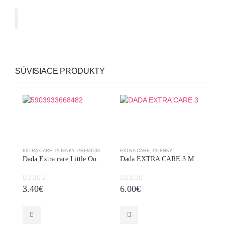
SÚVISIACE PRODUKTY
EXTRA CARE
,
PLIENKY
,
PREMIUM
EXTRA CARE
,
PLIENKY
Dada Extra care Little One 1 NEWBORN – 23ks / 2‑5 kg
Dada EXTRA CARE 3 MIDI – 50 ks / 4‑9 kg
0
z 5
0
z 5
3.40
€
6.00
€
DE
0