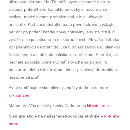
plienkovej dermatitídy. Tú môžu vyvolať mnohé faktory,
vrátane príliš dlhého kontaktu pokožky s močom a so
stolicou medzi dvoma prebaleniami, ale aj užívanie
antibiotík. Keď vaše dieťatko papá pevnú stravu, vyčkajte
pár dní po pridaní každej novej potraviny, aby ste zistili, či
vyrážka nie je spôsobená niektorou z nich. Ak vaše dieťatko
trpí plienkovou dermatitídou, celú oblasť zakrývanú plienkou
čistite jemne ale dôkladne čistiacim obrúskom. Pomôže, ak
necháte pokožku voľne dýchať. Poraďte sa so svojím
pediatrom alebo s lekárnikom, ak sa plienková dermatitída
nezačne strácať.
Ak ale obľúbujete viac plienky značky dada extra care
kliknite sem
.
Máme pre Vás taktiež plienky Dada pants
kliknite sem
.
Sledujte akcie na našej facebookovej stránke –
kliknite
sem
.