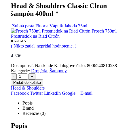
Head & Shoulders Classic Clean
šampón 400ml *
Zubná pasta Fluor a Vápnik Jahoda 75ml
Frosch 750ml
Prostriedok na Riad Citrón
0
out of 5
( Nikto zatiaľ nepridal hodnotenie. )
4.30
€
Dostupnosť:
Na sklade
Katalógové číslo:
8006540810538
Kategórie:
Drogéria
,
Šampóny
-
+
Pridať do košíka
Head & Shoulders
Facebook
Twitter
LinkedIn
Google +
E-mail
Popis
Brand
Recenzie (0)
Popis