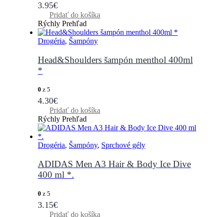
3.95
€
Pridať do košíka
Rýchly Prehľad
Drogéria
,
Šampóny
Head&Shoulders šampón menthol 400ml
*
0
z 5
4.30
€
Pridať do košíka
Rýchly Prehľad
Drogéria
,
Šampóny
,
Sprchové gély
ADIDAS Men A3 Hair & Body Ice Dive
400 ml *.
0
z 5
3.15
€
Pridať do košíka