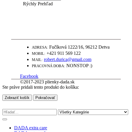
Rýchly Prehľad
WWW.PLIENKY-DADA.SK
NAJLEPŠIE PLIENKY ZA SUPER
CENY
Fučíková 1222/16, 96212 Detva
ADRESA:
+421 911 569 122
MOBIL:
robert.durica@gmail.com
MAIL:
NONSTOP :)
PRACOVNÁ DOBA:
Facebook
©2017-2023 plienky-dada.sk
Ste práve pridali tento produkt do košíka:
Zobraziť košík
Pokračovať
DADA extra care