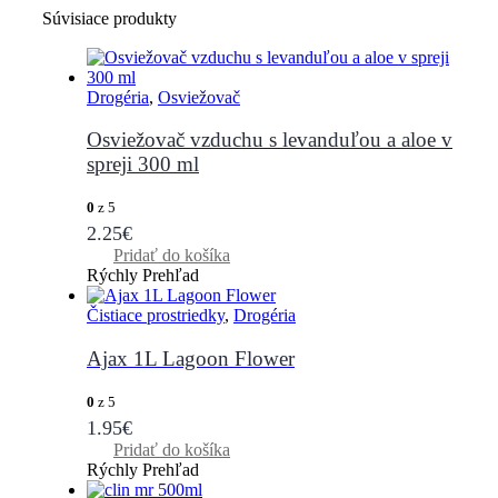
Súvisiace produkty
Drogéria
,
Osviežovač
Osviežovač vzduchu s levanduľou a aloe v
spreji 300 ml
0
z 5
2.25
€
Pridať do košíka
Rýchly Prehľad
Čistiace prostriedky
,
Drogéria
Ajax 1L Lagoon Flower
0
z 5
1.95
€
Pridať do košíka
Rýchly Prehľad