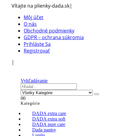
Vítajte na plienky-dada.sk
|
Môj účet
O nás
Obchodné podmienky
GDPR – ochrana súkromia
Prihláste Sa
Registrovať
|
Vyhľadávanie
0
0
Kategórie
DADA extra care
DADA extra soft
DADA pure care
Dada pantsy
Lupilu