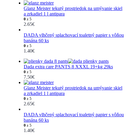
Glanz Meister tekutý prostriedok na umývanie skiel
a zrkadiel 1 l antipara
0
z 5
2.65
€
DADA vlhčený splachovací toaletný papier s vôňou
banána 60 ks
0
z 5
1.40
€
Dada extra care PANTS 8 XXXL 19+kg 29ks
0
z 5
7.50
€
Glanz Meister tekutý prostriedok na umývanie skiel
a zrkadiel 1 l antipara
0
z 5
2.65
€
DADA vlhčený splachovací toaletný papier s vôňou
banána 60 ks
0
z 5
1.40
€