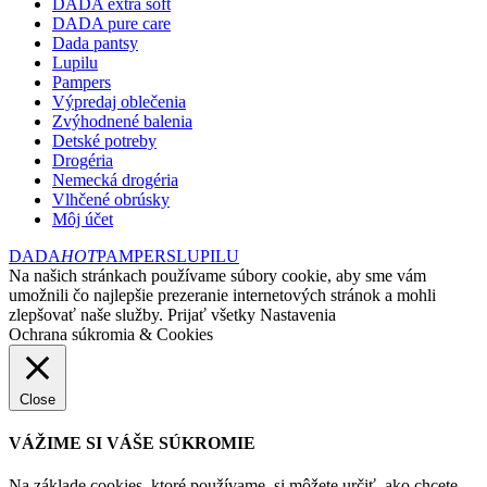
DADA extra soft
DADA pure care
Dada pantsy
Lupilu
Pampers
Výpredaj oblečenia
Zvýhodnené balenia
Detské potreby
Drogéria
Nemecká drogéria
Vlhčené obrúsky
Môj účet
DADA
HOT
PAMPERS
LUPILU
Na našich stránkach používame súbory cookie, aby sme vám
umožnili čo najlepšie prezeranie internetových stránok a mohli
zlepšovať naše služby.
Prijať všetky
Nastavenia
Ochrana súkromia & Cookies
Close
VÁŽIME SI VÁŠE SÚKROMIE
Na základe cookies, ktoré používame, si môžete určiť, ako chcete,