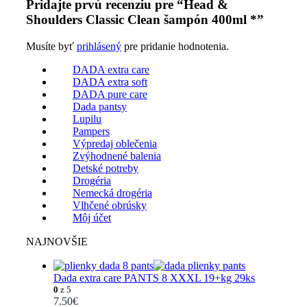
Pridajte prvú recenziu pre “Head &
Shoulders Classic Clean šampón 400ml *”
Musíte byť
prihlásený
pre pridanie hodnotenia.
DADA extra care
DADA extra soft
DADA pure care
Dada pantsy
Lupilu
Pampers
Výpredaj oblečenia
Zvýhodnené balenia
Detské potreby
Drogéria
Nemecká drogéria
Vlhčené obrúsky
Môj účet
NAJNOVŠIE
Dada extra care PANTS 8 XXXL 19+kg 29ks
0
z 5
7.50
€