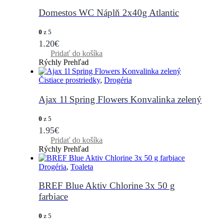
Domestos WC Náplň 2x40g Atlantic
0
z 5
1.20
€
Pridať do košíka
Rýchly Prehľad
Čistiace prostriedky
,
Drogéria
Ajax 1l Spring Flowers Konvalinka zelený
0
z 5
1.95
€
Pridať do košíka
Rýchly Prehľad
Drogéria
,
Toaleta
BREF Blue Aktiv Chlorine 3x 50 g
farbiace
0
z 5