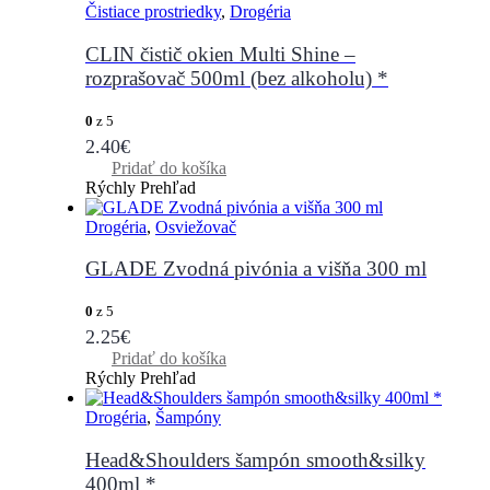
Čistiace prostriedky
,
Drogéria
CLIN čistič okien Multi Shine –
rozprašovač 500ml (bez alkoholu) *
0
z 5
2.40
€
Pridať do košíka
Rýchly Prehľad
Drogéria
,
Osviežovač
GLADE Zvodná pivónia a višňa 300 ml
0
z 5
2.25
€
Pridať do košíka
Rýchly Prehľad
Drogéria
,
Šampóny
Head&Shoulders šampón smooth&silky
400ml *