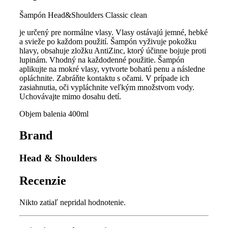
Šampón Head&Shoulders Classic clean
je určený pre normálne vlasy. Vlasy ostávajú jemné, hebké
a svieže po každom použití. Šampón vyživuje pokožku
hlavy, obsahuje zložku AntiZinc, ktorý účinne bojuje proti
lupinám. Vhodný na každodenné použitie. Šampón
aplikujte na mokré vlasy, vytvorte bohatú penu a následne
opláchnite. Zabráňte kontaktu s očami. V prípade ich
zasiahnutia, oči vypláchnite veľkým množstvom vody.
Uchovávajte mimo dosahu detí.
Objem balenia 400ml
Brand
Head & Shoulders
Recenzie
Nikto zatiaľ nepridal hodnotenie.