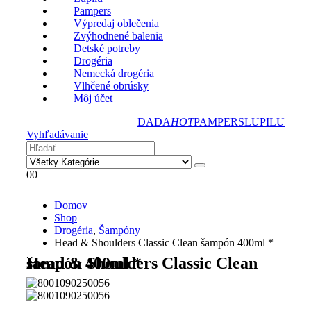
Pampers
Výpredaj oblečenia
Zvýhodnené balenia
Detské potreby
Drogéria
Nemecká drogéria
Vlhčené obrúsky
Môj účet
DADA
HOT
PAMPERS
LUPILU
Vyhľadávanie
0
0
Domov
Shop
Drogéria
,
Šampóny
Head & Shoulders Classic Clean šampón 400ml *
Head & Shoulders Classic Clean šampón 400ml *