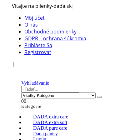
Vítajte na plienky-dada.sk
|
Môj účet
O nás
Obchodné podmienky
GDPR – ochrana súkromia
Prihláste Sa
Registrovať
|
Vyhľadávanie
0
0
Kategórie
DADA extra care
DADA extra soft
DADA pure care
Dada pantsy
Lupilu