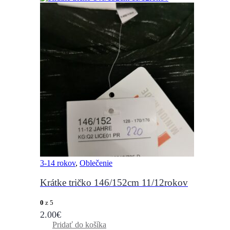
3-14 rokov
,
Oblečenie
Krátke tričko 146/152cm 11/12rokov
0
z 5
2.00
€
Pridať do košíka