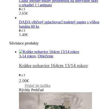
Glanz Meister tekutý prostriedok na umývanie skiel
a zrkadiel 1 l antipara
0
z 5
2.65
€
DADA vlhčený splachovací toaletný papier s vôňou
banána 60 ks
0
z 5
1.40
€
Súvisiace produkty
3-14 rokov
,
Oblečenie
Krátke nohavice 164cm 13/14 rokov
0
z 5
2.00
€
Pridať do košíka
Rýchly Prehľad