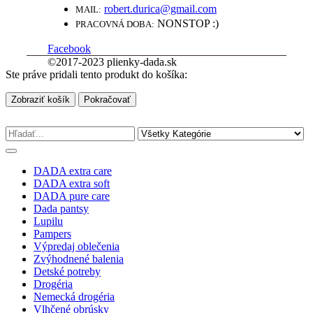
robert.durica@gmail.com
MAIL:
NONSTOP :)
PRACOVNÁ DOBA:
Facebook
©2017-2023 plienky-dada.sk
Ste práve pridali tento produkt do košíka:
Zobraziť košík
Pokračovať
DADA extra care
DADA extra soft
DADA pure care
Dada pantsy
Lupilu
Pampers
Výpredaj oblečenia
Zvýhodnené balenia
Detské potreby
Drogéria
Nemecká drogéria
Vlhčené obrúsky