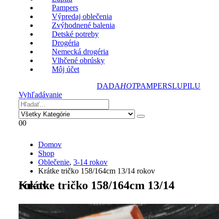
Pampers
Výpredaj oblečenia
Zvýhodnené balenia
Detské potreby
Drogéria
Nemecká drogéria
Vlhčené obrúsky
Môj účet
DADA
HOT
PAMPERS
LUPILU
Vyhľadávanie
0
0
Domov
Shop
Oblečenie
,
3-14 rokov
Krátke tričko 158/164cm 13/14 rokov
Krátke tričko 158/164cm 13/14 rokov