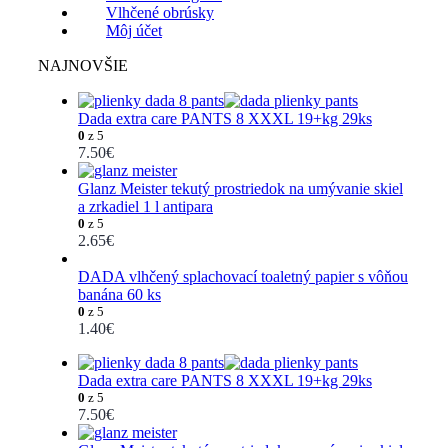
Vlhčené obrúsky
Môj účet
NAJNOVŠIE
Dada extra care PANTS 8 XXXL 19+kg 29ks
0
z 5
7.50
€
Glanz Meister tekutý prostriedok na umývanie skiel
a zrkadiel 1 l antipara
0
z 5
2.65
€
DADA vlhčený splachovací toaletný papier s vôňou
banána 60 ks
0
z 5
1.40
€
Dada extra care PANTS 8 XXXL 19+kg 29ks
0
z 5
7.50
€