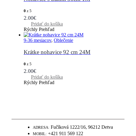
0
z 5
2.00
€
Pridať do košíka
Rýchly Prehľad
9-36 mesiacov
,
Oblečenie
Krátke nohavice 92 cm 24M
0
z 5
2.00
€
Pridať do košíka
Rýchly Prehľad
WWW.PLIENKY-DADA.SK
NAJLEPŠIE PLIENKY ZA SUPER
CENY
Fučíková 1222/16, 96212 Detva
ADRESA:
+421 911 569 122
MOBIL: