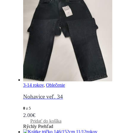
3-14 rokov
,
Oblečenie
Nohavice veľ. 34
0
z 5
2.00
€
Pridať do košíka
Rýchly Prehľad