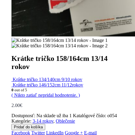
Krátke tričko 158/164cm 13/14
rokov
Krátke tričko 134/140cm 9/10 rokov
Krátke tričko 146/152cm 11/12rokov
0
out of 5
( Nikto zatiaľ nepridal hodnotenie. )
2.00
€
Dostupnosť:
Na sklade už iba 1
Katalógové číslo:
o054
Kategórie:
3-14 rokov
,
Oblečenie
Pridať do košíka
Facebook
Twitter
LinkedIn
Google +
E-mail