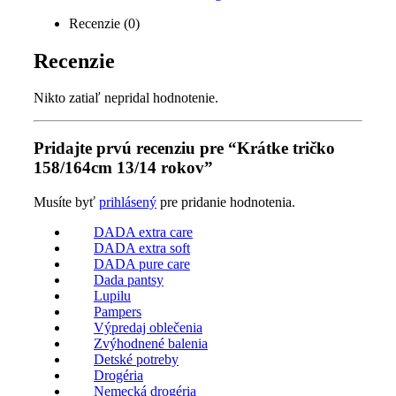
Recenzie (0)
Recenzie
Nikto zatiaľ nepridal hodnotenie.
Pridajte prvú recenziu pre “Krátke tričko
158/164cm 13/14 rokov”
Musíte byť
prihlásený
pre pridanie hodnotenia.
DADA extra care
DADA extra soft
DADA pure care
Dada pantsy
Lupilu
Pampers
Výpredaj oblečenia
Zvýhodnené balenia
Detské potreby
Drogéria
Nemecká drogéria