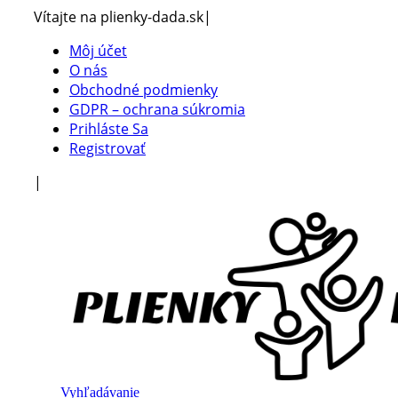
Vítajte na plienky-dada.sk
|
Môj účet
O nás
Obchodné podmienky
GDPR – ochrana súkromia
Prihláste Sa
Registrovať
|
Vyhľadávanie