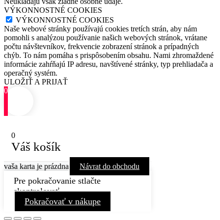
Neukladajú však žiadne osobné údaje.
VÝKONNOSTNÉ COOKIES
VÝKONNOSTNÉ COOKIES
Naše webové stránky používajú cookies tretích strán, aby nám
pomohli s analýzou používanie našich webových stránok, vrátane
počtu návštevníkov, frekvencie zobrazení stránok a prípadných
chýb. To nám pomáha s prispôsobením obsahu. Nami zhromaždené
informácie zahŕňajú IP adresu, navštívené stránky, typ prehliadača a
operačný systém.
ULOŽIŤ A PRIJAŤ
0
0
Váš košík
vaša karta je prázdna
Návrat do obchodu
Pre pokračovanie stlačte
skontrolovať
Pokračovať v nákupe