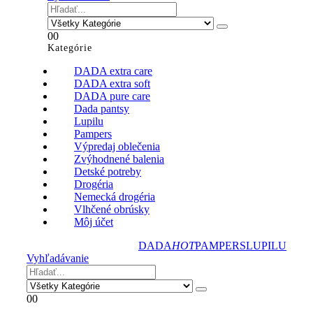
0
0
Kategórie
DADA extra care
DADA extra soft
DADA pure care
Dada pantsy
Lupilu
Pampers
Výpredaj oblečenia
Zvýhodnené balenia
Detské potreby
Drogéria
Nemecká drogéria
Vlhčené obrúsky
Môj účet
DADA
HOT
PAMPERS
LUPILU
Vyhľadávanie
0
0