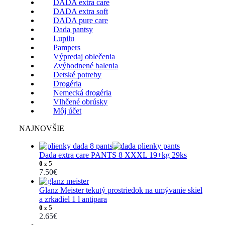
DADA extra care
DADA extra soft
DADA pure care
Dada pantsy
Lupilu
Pampers
Výpredaj oblečenia
Zvýhodnené balenia
Detské potreby
Drogéria
Nemecká drogéria
Vlhčené obrúsky
Môj účet
NAJNOVŠIE
Dada extra care PANTS 8 XXXL 19+kg 29ks
0
z 5
7.50
€
Glanz Meister tekutý prostriedok na umývanie skiel
a zrkadiel 1 l antipara
0
z 5
2.65
€