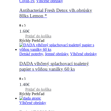
Covid-19
,
Vlhčené obrúsky
Antibacterial Fresh Detox vlh.obrúsky
80ks Lemon *
0
z 5
1.60
€
Pridať do košíka
Rýchly Prehľad
Detské potreby
,
Jemné obrúsky
,
Vlhčené obrúsky
DADA vlhčený splachovací toaletný
papier s vôňou vanilky 60 ks
0
z 5
1.40
€
Pridať do košíka
Rýchly Prehľad
Vlhčené obrúsky