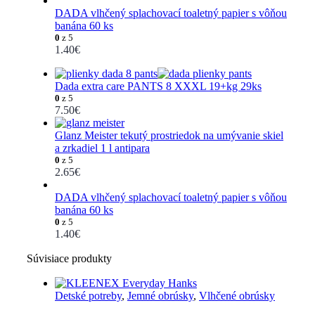
DADA vlhčený splachovací toaletný papier s vôňou
banána 60 ks
0
z 5
1.40
€
Dada extra care PANTS 8 XXXL 19+kg 29ks
0
z 5
7.50
€
Glanz Meister tekutý prostriedok na umývanie skiel
a zrkadiel 1 l antipara
0
z 5
2.65
€
DADA vlhčený splachovací toaletný papier s vôňou
banána 60 ks
0
z 5
1.40
€
Súvisiace produkty
Detské potreby
,
Jemné obrúsky
,
Vlhčené obrúsky