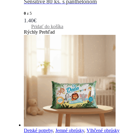
Sensitive 80 ks. s panthelonom
0
z 5
1.40
€
Pridať do košíka
Rýchly Prehľad
Detské potreby
,
Jemné obrúsky
,
Vlhčené obrúsky