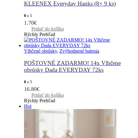
KLEENEX Everyday Hanks (8× 9 ks)
0
z 5
1.70
€
Pridať do košíka
Rýchly Prehľad
Vlhčené obrúsky
,
Zvýhodnené balenia
POŠTOVNÉ ZADARMO! 14x Vlhčene
obrúsky Dada EVERYDAY 72ks
0
z 5
16.80
€
Pridať do košíka
Rýchly Prehľad
Hot