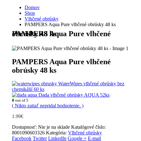
Domov
Shop
Vlhčené obrúsky
PAMPERS Aqua Pure vlhčené obrúsky 48 ks
PAMPERS Aqua Pure vlhčené obrúsky 48 ks
PAMPERS Aqua Pure vlhčené
obrúsky 48 ks
WaterWipes vlhčené obrúsky bez
chemikálií 60 ks
Dada vlhčené obrúsky AQUA 52ks
0
out of 5
( Nikto zatiaľ nepridal hodnotenie. )
1.99
€
Dostupnosť:
Nie je na sklade
Katalógové číslo:
8001090603326
Kategória:
Vlhčené obrúsky
Facebook
Twitter
LinkedIn
Google +
E-mail