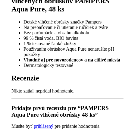
vlhčených obrúskov PAMPERS
Aqua Pure, 48 ks
Detské vlhčené obrúsky značky Pampers
Na prebaľovanie či utieranie ručičiek a tváre
Bez parfumácie a obsahu alkoholu
99 % čistá voda, BIO bavlna
1 % testované ľahké zložky
Používaním obrúskov Aqua Pure nenarušíte pH
pokožky
Vhodné aj pre novorodencov a na citlivé miesta
Dermatologicky testované
Recenzie
Nikto zatiaľ nepridal hodnotenie.
Pridajte prvú recenziu pre “PAMPERS
Aqua Pure vlhčené obrúsky 48 ks”
Musíte byť
prihlásený
pre pridanie hodnotenia.