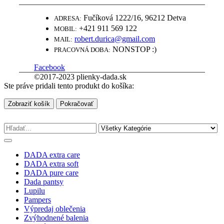
Fučíková 1222/16, 96212 Detva
ADRESA:
+421 911 569 122
MOBIL:
robert.durica@gmail.com
MAIL:
NONSTOP :)
PRACOVNÁ DOBA:
Facebook
©2017-2023 plienky-dada.sk
Ste práve pridali tento produkt do košíka:
Zobraziť košík
Pokračovať
DADA extra care
DADA extra soft
DADA pure care
Dada pantsy
Lupilu
Pampers
Výpredaj oblečenia
Zvýhodnené balenia