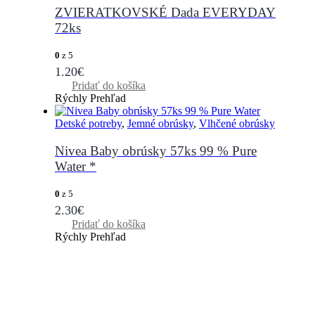
ZVIERATKOVSKÉ Dada EVERYDAY
72ks
0
z 5
1.20
€
Pridať do košíka
Rýchly Prehľad
Detské potreby
,
Jemné obrúsky
,
Vlhčené obrúsky
Nivea Baby obrúsky 57ks 99 % Pure
Water *
0
z 5
2.30
€
Pridať do košíka
Rýchly Prehľad
WWW.PLIENKY-DADA.SK
NAJLEPŠIE PLIENKY ZA SUPER
CENY