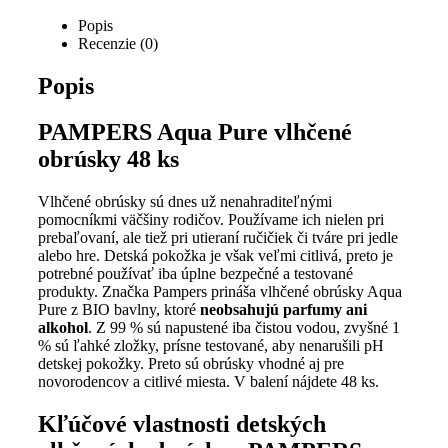
Popis
Recenzie (0)
Popis
PAMPERS Aqua Pure vlhčené
obrúsky 48 ks
Vlhčené obrúsky sú dnes už nenahraditeľnými
pomocníkmi väčšiny rodičov. Používame ich nielen pri
prebaľovaní, ale tiež pri utieraní ručičiek či tváre pri jedle
alebo hre. Detská pokožka je však veľmi citlivá, preto je
potrebné používať iba úplne bezpečné a testované
produkty. Značka Pampers prináša vlhčené obrúsky Aqua
Pure z BIO bavlny, ktoré
neobsahujú parfumy ani
alkohol
. Z 99 % sú napustené iba čistou vodou, zvyšné 1
% sú ľahké zložky, prísne testované, aby nenarušili pH
detskej pokožky. Preto sú obrúsky vhodné aj pre
novorodencov a citlivé miesta. V balení nájdete 48 ks.
Kľúčové vlastnosti detských