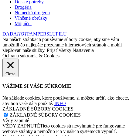
Detské potreby
Drogéria
Nemecká drogéria
Vlhčené obrúsky
Môj účet
DADA
HOT
PAMPERS
LUPILU
Na našich stránkach používame súbory cookie, aby sme vám
umožnili čo najlepšie prezeranie internetových stránok a mohli
zlepšovať naše služby.
Prijať všetky
Nastavenia
Ochrana súkromia & Cookies
Close
VÁŽIME SI VÁŠE SÚKROMIE
Na základe cookies, ktoré používame, si môžete určiť, ako chcete,
aby boli vaše dáta použité.
INFO
ZÁKLADNÉ SÚBORY COOKIES
ZÁKLADNÉ SÚBORY COOKIES
Vždy zapnuté
VŽDY ZAPNUTÉTieto cookies sú nevyhnutné pre fungovanie
webové stránky a nemožno ich v našich systémoch vypnúť.