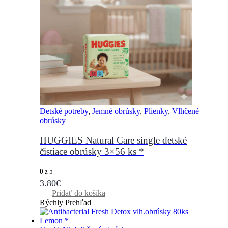
Detské potreby
,
Jemné obrúsky
,
Plienky
,
Vlhčené
obrúsky
HUGGIES Natural Care single detské
čistiace obrúsky 3×56 ks *
0
z 5
3.80
€
Pridať do košíka
Rýchly Prehľad