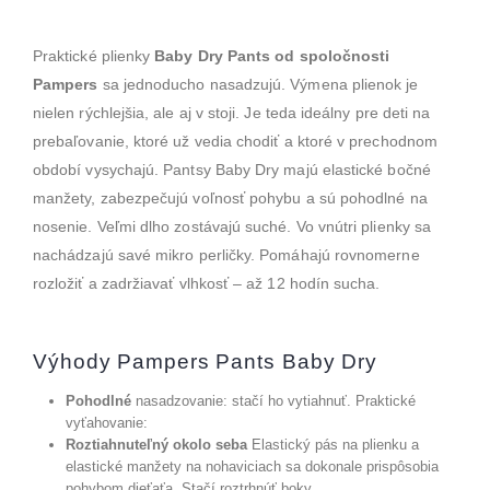
Praktické plienky
Baby Dry Pants od spoločnosti
Pampers
sa jednoducho nasadzujú. Výmena plienok je
nielen rýchlejšia, ale aj v stoji. Je teda ideálny pre deti na
prebaľovanie, ktoré už vedia chodiť a ktoré v prechodnom
období vysychajú. Pantsy Baby Dry majú elastické bočné
manžety, zabezpečujú voľnosť pohybu a sú pohodlné na
nosenie. Veľmi dlho zostávajú suché. Vo vnútri plienky sa
nachádzajú savé mikro perličky. Pomáhajú rovnomerne
rozložiť a zadržiavať vlhkosť – až 12 hodín sucha.
Výhody Pampers Pants Baby Dry
Pohodlné
nasadzovanie: stačí ho vytiahnuť. Praktické
vyťahovanie:
Roztiahnuteľný okolo seba
Elastický pás na plienku a
elastické manžety na nohaviciach sa dokonale prispôsobia
pohybom dieťaťa. Stačí roztrhnúť boky.