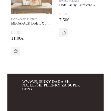
PANTSY
,
PLIENKY
Dada Pantsy Extra care 6 – 16+ kg 38 ks
0
z 5
7.50
€
EXTRA CARE
,
PLIENKY
DE
MEGAPACK Dada EXTRA care 4 MAXI 80ks 7-16kg
0
z 5
0
11.00
€
8
WWW.PLIENKY-DADA.SK
NAJLEPŠIE PLIENKY ZA SUPER
CENY