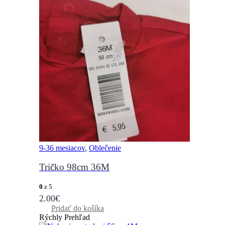
9-36 mesiacov
,
Oblečenie
Tričko 98cm 36M
0
z 5
2.00
€
Pridať do košíka
Rýchly Prehľad