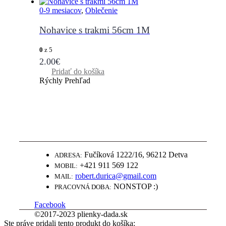
0-9 mesiacov
,
Oblečenie
Nohavice s trakmi 56cm 1M
0
z 5
2.00
€
Pridať do košíka
Rýchly Prehľad
WWW.PLIENKY-DADA.SK
NAJLEPŠIE PLIENKY ZA SUPER
CENY
Fučíková 1222/16, 96212 Detva
ADRESA:
+421 911 569 122
MOBIL:
robert.durica@gmail.com
MAIL:
NONSTOP :)
PRACOVNÁ DOBA:
Facebook
©2017-2023 plienky-dada.sk
Ste práve pridali tento produkt do košíka: