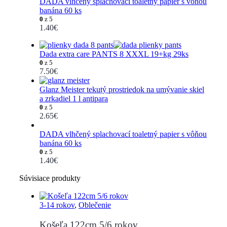
DADA vlhčený splachovací toaletný papier s vôňou
banána 60 ks
0
z 5
1.40
€
Dada extra care PANTS 8 XXXL 19+kg 29ks
0
z 5
7.50
€
Glanz Meister tekutý prostriedok na umývanie skiel
a zrkadiel 1 l antipara
0
z 5
2.65
€
DADA vlhčený splachovací toaletný papier s vôňou
banána 60 ks
0
z 5
1.40
€
Súvisiace produkty
3-14 rokov
,
Oblečenie
Košeľa 122cm 5/6 rokov