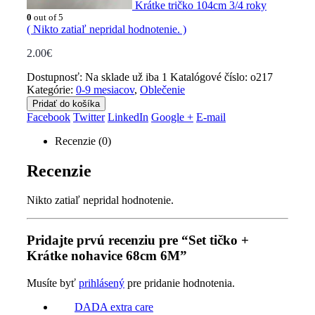
Krátke tričko 104cm 3/4 roky
0
out of 5
( Nikto zatiaľ nepridal hodnotenie. )
2.00
€
Dostupnosť:
Na sklade už iba 1
Katalógové číslo:
o217
Kategórie:
0-9 mesiacov
,
Oblečenie
Pridať do košíka
Facebook
Twitter
LinkedIn
Google +
E-mail
Recenzie (0)
Recenzie
Nikto zatiaľ nepridal hodnotenie.
Pridajte prvú recenziu pre “Set tičko +
Krátke nohavice 68cm 6M”
Musíte byť
prihlásený
pre pridanie hodnotenia.
DADA extra care