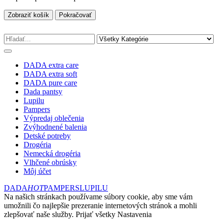
Zobraziť košík
Pokračovať
DADA extra care
DADA extra soft
DADA pure care
Dada pantsy
Lupilu
Pampers
Výpredaj oblečenia
Zvýhodnené balenia
Detské potreby
Drogéria
Nemecká drogéria
Vlhčené obrúsky
Môj účet
DADA
HOT
PAMPERS
LUPILU
Na našich stránkach používame súbory cookie, aby sme vám
umožnili čo najlepšie prezeranie internetových stránok a mohli
zlepšovať naše služby.
Prijať všetky
Nastavenia