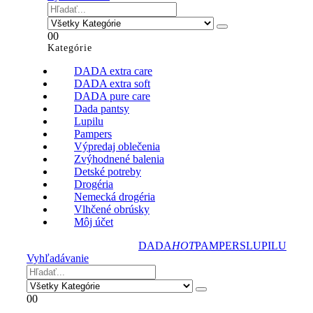
0
0
Kategórie
DADA extra care
DADA extra soft
DADA pure care
Dada pantsy
Lupilu
Pampers
Výpredaj oblečenia
Zvýhodnené balenia
Detské potreby
Drogéria
Nemecká drogéria
Vlhčené obrúsky
Môj účet
DADA
HOT
PAMPERS
LUPILU
Vyhľadávanie
0
0