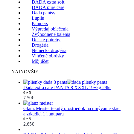
DADA extra soft
DADA pure care
Dada pantsy
Lupilu
Pampers
Výpredaj oblečenia
Zvýhodnené balenia
Detské potreby
Drogéria
Nemecká drogéria
Vlhčené obrúsky
Môj účet
NAJNOVŠIE
Dada extra care PANTS 8 XXXL 19+kg 29ks
0
z 5
7.50
€
Glanz Meister tekutý prostriedok na umývanie skiel
a zrkadiel 1 l antipara
0
z 5
2.65
€