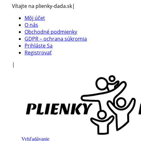
Vítajte na plienky-dada.sk
|
Môj účet
O nás
Obchodné podmienky
GDPR – ochrana súkromia
Prihláste Sa
Registrovať
|
Vyhľadávanie