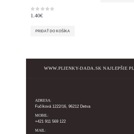
1.40
€
0
z 5
PRIDAŤ DO KOŠÍKA
WWW.PLIENKY-DADA.SK NAJLEPŠIE PL
ADRESA:
Fučíková 1222/16, 96212 Detva
MOBIL:
+421 911 569 122
MAIL: