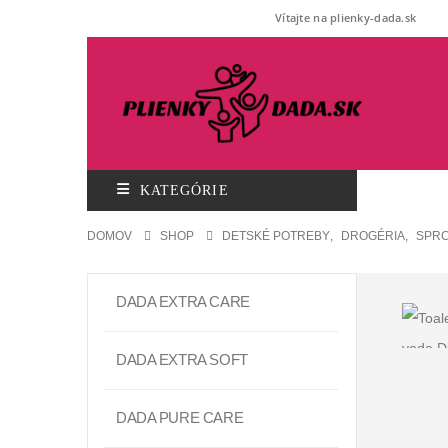
Vítajte na plienky-dada.sk
KATEGÓRIE
DOMOV
SHOP
DETSKÉ POTREBY
,
DROGÉRIA
,
SPRC
DADA EXTRA CARE
DADA EXTRA SOFT
DADA PURE CARE