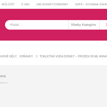
MÔJ ÚČET
O NÁS
OBCHODNÉ PODMIENKY
GDPR – OCHRANA SÚKR
HOVÉ GÉLY
,
VOŇAVKY
TOALETNÁ VODA DISNEY – FROZEN 30 ML ANNA