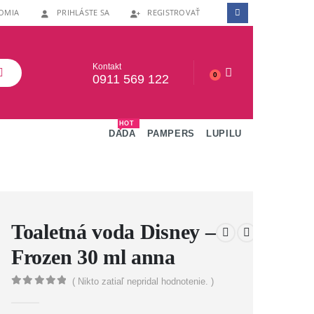
OMIA
PRIHLÁSTE SA
REGISTROVAŤ
Kontakt
0
0911 569 122
HOT
DADA
PAMPERS
LUPILU
Toaletná voda Disney –
Frozen 30 ml anna
( Nikto zatiaľ nepridal hodnotenie. )
0
out of 5