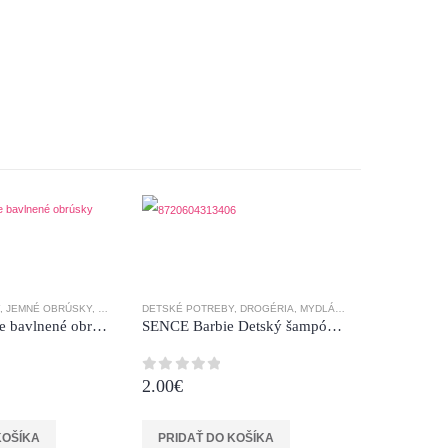
HOT
CHOVÉ GÉLY
CHOVÉ GÉLY
,
JEMNÉ OBRÚSKY
,
VLÁSKY
,
VLHČENÉ OBRÚSKY
DETSKÉ POTREBY
,
DROGÉRIA
,
MYDLÁ
,
ŠAMPÓNY
,
SPRCHOV
Dada extra care bavlnené obrúsky ALOE CARE 64ks
SENCE Barbie Detský šampón pre ľahšie rozčesávanie 250 ml
2.00
€
0
z 5
DETSKÉ POT
KOŠÍKA
PRIDAŤ DO KOŠÍKA