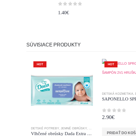
0
z 5
1.40
€
SÚVISIACE PRODUKTY
HOT
HOT
DETSKÁ KOZMETIKA
,
2.90
€
0
z 5
DETSKÉ POTREBY
,
JEMNÉ OBRÚSKY
,
PLIENKY
,
VLHČENÉ OBRÚSKY
PRIDAŤ DO KOŠ
Vlhčené obrúsky Dada Extra Soft Sensitive 80 ks. s panthelonom