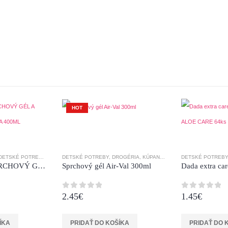
0
z 5
1.40
€
HOT
DETSKÉ POTREBY
,
DROGÉRIA
DETSKÉ POTREBY
,
KÚPANIE
,
KÚPEĽŇA
,
DROGÉRIA
,
NEMECKÁ DROGÉRIA
,
KÚPANIE
,
MYDLÁ
DETSKÉ POTREBY
,
,
ŠAMPÓNY
ŠAMPÓNY
,
,
SPR
SPR
SAPONELLO SPRCHOVÝ GÉL A ŠAMPÓN 2V1 HRUŠKA 400ML
Sprchový gél Air-Val 300ml
2.45
€
1.45
€
0
z 5
0
z 5
ÍKA
PRIDAŤ DO KOŠÍKA
PRIDAŤ DO 