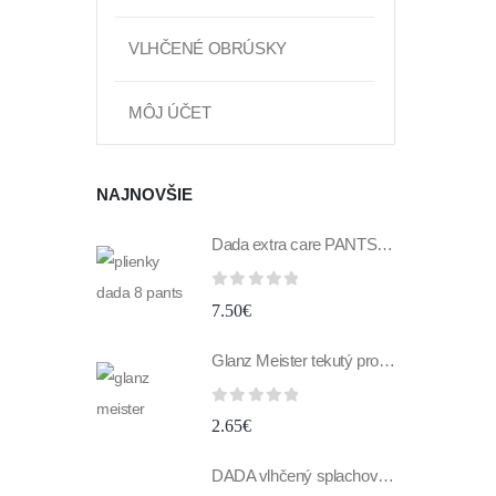
VLHČENÉ OBRÚSKY
MÔJ ÚČET
NAJNOVŠIE
Dada extra care PANTS 8 XXXL 19+kg 29ks
0
z 5
7.50
€
Glanz Meister tekutý prostriedok na umývanie skiel a zrkadiel 1 l antipara
0
z 5
2.65
€
DADA vlhčený splachovací toaletný papier s vôňou banána 60 ks