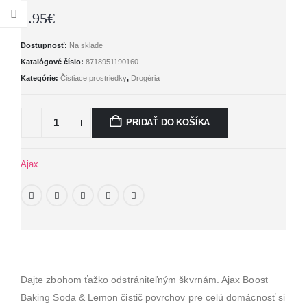
1.95
€
Dostupnosť:
Na sklade
Katalógové číslo:
8718951190160
Kategórie:
Čistiace prostriedky
,
Drogéria
PRIDAŤ DO KOŠÍKA
Ajax
Dajte zbohom ťažko odstrániteľným škvrnám. Ajax Boost
Baking Soda & Lemon čistič povrchov pre celú domácnosť si