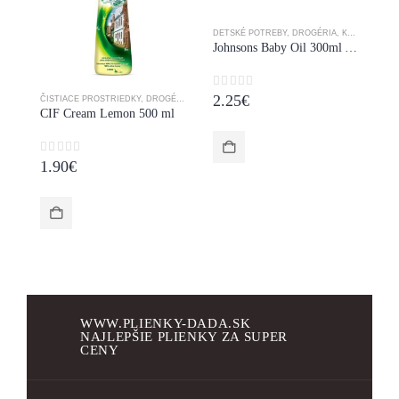
DETSKÉ POTREBY
,
DROGÉRIA
,
KRÉMY
,
KRÉM
Johnsons Baby Oil 300ml Aloe Vera
0
z 5
2.25
€
ČISTIACE PROSTRIEDKY
,
DROGÉRIA
DR
CIF Cream Lemon 500 ml
0
z 5
0
1.90
€
4
WWW.PLIENKY-DADA.SK
NAJLEPŠIE PLIENKY ZA SUPER
CENY