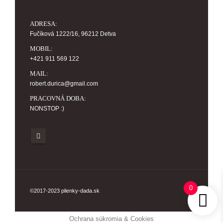
ADRESA:
Fučíková 1222/16, 96212 Detva
MOBIL:
+421 911 569 122
MAIL:
robert.durica@gmail.com
PRACOVNÁ DOBA:
NONSTOP :)
0
©2017-2023 plienky-dada.sk
Ochrana súkromia & Cookies