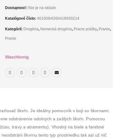
Dostupnosť:
Nie je na sklade
Katalógové číslo:
401009/4260418930214
Kategórií:
Drogéria
,
Nemecká drogéria
,
Pracie prášky
,
Pranie
,
Pranie
Waschkonig
raňovač škvŕn. Je ideálny pomocník v boji so škvrnami.
tívne odstránenie odolných a zašlých škvŕn. Pomocou
, džúsu, trávy a atramentu). Vhodný na biele a farebné
neodstráni škvrnu tento typ prostriedku tak asi už nič