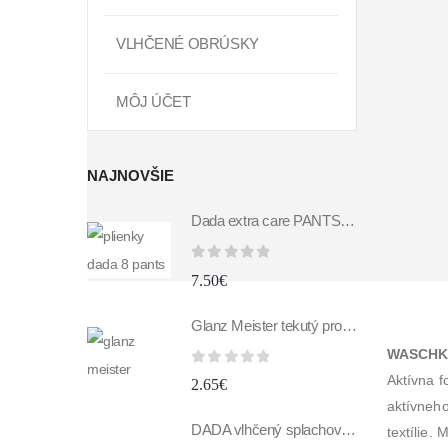
VLHČENÉ OBRÚSKY
MÔJ ÚČET
NAJNOVŠIE
Dada extra care PANTS 8 XXXL 19+kg 29ks
0
z 5
7.50
€
Glanz Meister tekutý prostriedok na umývanie skiel a zrkadiel 1 l antipara
WASCHKÖ
0
z 5
Aktívna f
2.65
€
aktívneho
DADA vlhčený splachovací toaletný papier s vôňou banána 60 ks
textílie.