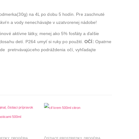
odmerka(30g) na 4L po dobu 5 hodín. Pre zaschnuté
škvŕn a vody nenechávajte v uzatvorenej nádobe!
ónové aktívne látky, menej ako 5% fosfáty a ďalšie
osahu detí. P264 umyť si ruky po použití.
OČÍ:
Opatrne
ade pretrvávajúceho podráždenia očí, vyhľadajte
IEDKY
,
DROGÉRIA
,
UMÝVANIE RIADU
ČISTIACE PROSTRIEDKY
,
DROGÉRIA