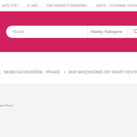
MÔJ ÚČET
O NÁS
OBCHODNÉ PODMIENKY
GDPR – OCHRANA SÚKR
E
,
NEMECKÁ DROGÉRIA
,
PRANIE
DER WASCHKÖNIG OXY KRAFT ODST