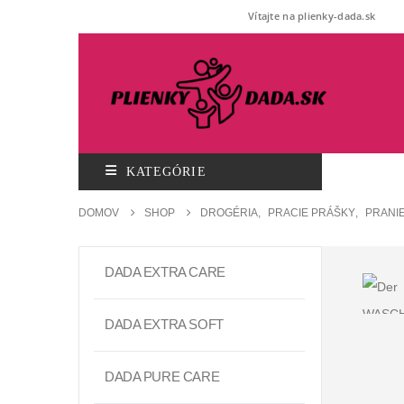
Vítajte na plienky-dada.sk
KATEGÓRIE
DOMOV
SHOP
DROGÉRIA
,
PRACIE PRÁŠKY
,
PRANI
DADA EXTRA CARE
DADA EXTRA SOFT
DADA PURE CARE