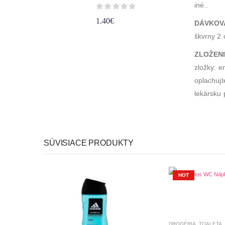
iné..
0
z 5
1.40
€
DÁVKOV
škvrny 2 
ZLOŽEN
zložky: e
oplachujt
lekársku
SÚVISIACE PRODUKTY
HOT
DROGÉRIA
,
TOALETA