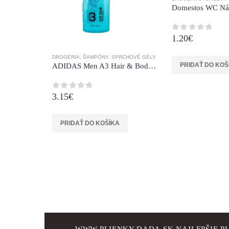
1.20
€
0
z 5
DROGÉRIA
,
ŠAMPÓNY
,
SPRCHOVÉ GÉLY
PRIDAŤ DO KOŠ
ADIDAS Men A3 Hair & Body Ice Dive 400 ml *.
3.15
€
0
z 5
PRIDAŤ DO KOŠÍKA
WWW.PLIENKY-DADA.SK NAJLEPŠIE PL