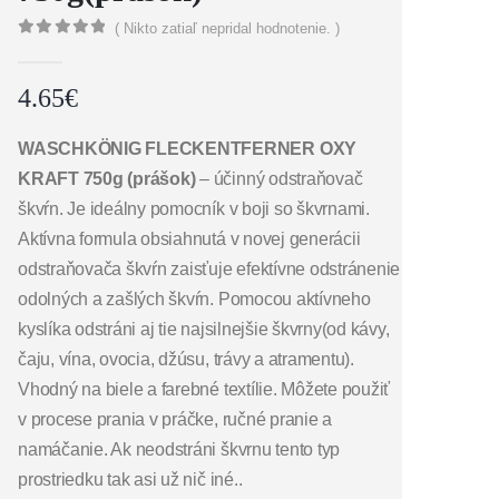
( Nikto zatiaľ nepridal hodnotenie. )
0
out of 5
4.65
€
WASCHKÖNIG FLECKENTFERNER OXY
KRAFT 750g (prášok)
– účinný odstraňovač
škvŕn. Je ideálny pomocník v boji so škvrnami.
Aktívna formula obsiahnutá v novej generácii
odstraňovača škvŕn zaisťuje efektívne odstránenie
odolných a zašlých škvŕn. Pomocou aktívneho
kyslíka odstráni aj tie najsilnejšie škvrny(od kávy,
čaju, vína, ovocia, džúsu, trávy a atramentu).
Vhodný na biele a farebné textílie. Môžete použiť
v procese prania v práčke, ručné pranie a
namáčanie. Ak neodstráni škvrnu tento typ
prostriedku tak asi už nič iné..