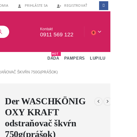
OMIA
PRIHLÁSTE SA
REGISTROVAŤ
Kontakt
0
0911 569 122
HOT
DADA
PAMPERS
LUPILU
RAŇOVAČ ŠKVŔN 750G(PRÁŠOK)
Der WASCHKÖNIG
OXY KRAFT
odstraňovač škvŕn
750g(prášok)