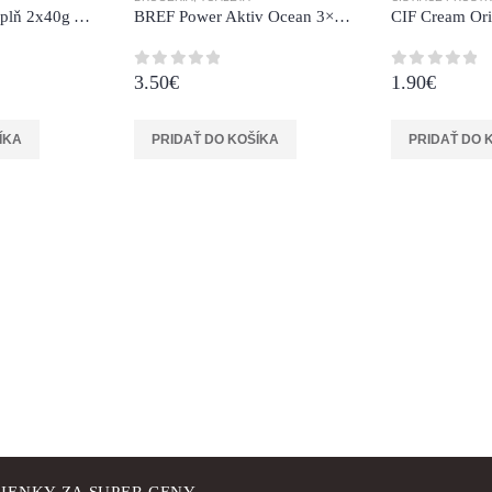
Domestos WC Náplň 2x40g Atlantic
BREF Power Aktiv Ocean 3×50 g
3.50
€
1.90
€
0
z 5
0
z 5
ÍKA
PRIDAŤ DO KOŠÍKA
PRIDAŤ DO 
IENKY ZA SUPER CENY