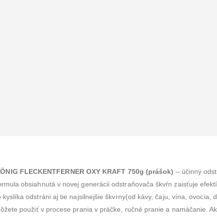
Dada extra care PANTS 8 XXXL 19+kg 29ks
0
z 5
7.50
€
Glanz Meister tekutý prostriedok na umývanie skiel a zrkadiel 1 l antipara
NIG FLECKENTFERNER OXY KRAFT 750g (prášok)
– účinný odst
0
z 5
ormula obsiahnutá v novej generácii odstraňovača škvŕn zaisťuje efek
2.65
€
 kyslíka odstráni aj tie najsilnejšie škvrny(od kávy, čaju, vína, ovocia
DADA vlhčený splachovací toaletný papier s vôňou banána 60 ks
 Môžete použiť v procese prania v práčke, ručné pranie a namáčanie. Ak 