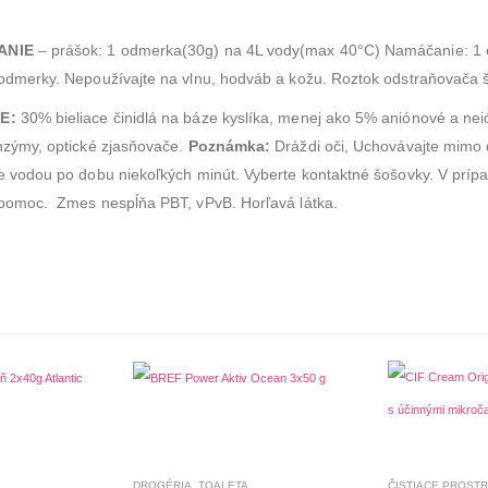
0
z 5
1.40
€
ANIE
– prášok: 1 odmerka(30g) na 4L vody(max 40°C) Namáčanie: 1 
odmerky. Nepoužívajte na vlnu, hodváb a kožu. Roztok odstraňovača 
IE:
30% bieliace činidlá na báze kyslíka, menej ako 5% aniónové a nei
nzýmy, optické zjasňovače.
Poznámka:
Dráždi oči, Uchovávajte mimo d
e vodou po dobu niekoľkých minút. Vyberte kontaktné šošovky. V príp
 pomoc. Zmes nespĺňa PBT, vPvB. Horľavá látka.
DROGÉRIA
,
TOALETA
ČISTIACE PROSTR