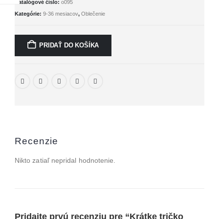
Katalógové číslo:
o095
Kategórie:
9-36 mesiacov
,
Oblečenie
PRIDAŤ DO KOŠÍKA
Recenzie
Nikto zatiaľ nepridal hodnotenie.
Pridajte prvú recenziu pre “Krátke tričko