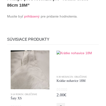
86cm 18M”
Musíte byť
prihlásený
pre pridanie hodnotenia.
SÚVISIACE PRODUKTY
9-36 MESIACOV
,
OBLEČENIE
Krátke nohavice 18M
0
z 5
2.00
€
3-14 ROKOV
,
OBLEČENIE
0-
Šaty XS
Kr