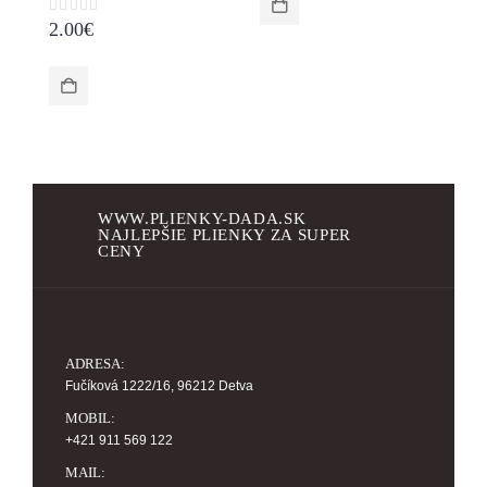
0
z 5
0
2.00
€
2
WWW.PLIENKY-DADA.SK
NAJLEPŠIE PLIENKY ZA SUPER
CENY
ADRESA:
Fučíková 1222/16, 96212 Detva
MOBIL:
+421 911 569 122
MAIL: