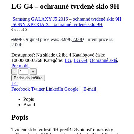
LG G4 – ochranné tvrdené sklo 9H
Samsung GALAXY J5 2016 – ochranné tvrdené sklo 9H
SONY XPERIA X – ochranné tvrdené sklo 9H
0
out of 5
3.99
€
Original price was: 3.99€.
2.00
€
Current price is:
2.00€.
Dostupnosť:
Na sklade už iba 4
Katalógové číslo:
1000000007268
Kategórie:
LG
,
LG G4
,
Ochranné sklá
,
Pre mobil
-
+
Pridať do košíka
LG
Facebook
Twitter
LinkedIn
Google +
E-mail
Popis
Brand
Popis
Tvrdené sklo tvrdosti 9H predĺži životnosť obrazovky