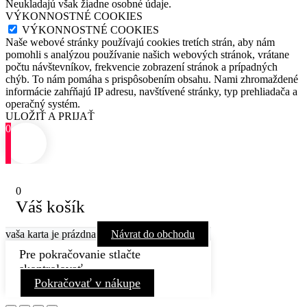
Neukladajú však žiadne osobné údaje.
VÝKONNOSTNÉ COOKIES
VÝKONNOSTNÉ COOKIES
Naše webové stránky používajú cookies tretích strán, aby nám
pomohli s analýzou používanie našich webových stránok, vrátane
počtu návštevníkov, frekvencie zobrazení stránok a prípadných
chýb. To nám pomáha s prispôsobením obsahu. Nami zhromaždené
informácie zahŕňajú IP adresu, navštívené stránky, typ prehliadača a
operačný systém.
ULOŽIŤ A PRIJAŤ
0
0
Váš košík
vaša karta je prázdna
Návrat do obchodu
Pre pokračovanie stlačte
skontrolovať
Pokračovať v nákupe