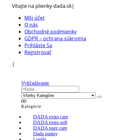
Vítajte na plienky-dada.sk
|
Môj účet
O nás
Obchodné podmienky
GDPR – ochrana súkromia
Prihláste Sa
Registrovať
|
Vyhľadávanie
0
0
Kategórie
DADA extra care
DADA extra soft
DADA pure care
Dada pantsy
Lupilu