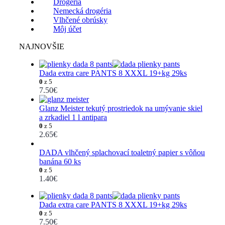
Drogéria
Nemecká drogéria
Vlhčené obrúsky
Môj účet
NAJNOVŠIE
Dada extra care PANTS 8 XXXL 19+kg 29ks
0
z 5
7.50
€
Glanz Meister tekutý prostriedok na umývanie skiel
a zrkadiel 1 l antipara
0
z 5
2.65
€
DADA vlhčený splachovací toaletný papier s vôňou
banána 60 ks
0
z 5
1.40
€
Dada extra care PANTS 8 XXXL 19+kg 29ks
0
z 5
7.50
€