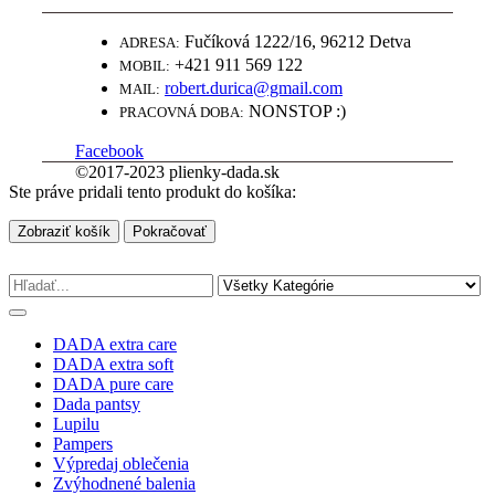
Fučíková 1222/16, 96212 Detva
ADRESA:
+421 911 569 122
MOBIL:
robert.durica@gmail.com
MAIL:
NONSTOP :)
PRACOVNÁ DOBA:
Facebook
©2017-2023 plienky-dada.sk
Ste práve pridali tento produkt do košíka:
Zobraziť košík
Pokračovať
DADA extra care
DADA extra soft
DADA pure care
Dada pantsy
Lupilu
Pampers
Výpredaj oblečenia
Zvýhodnené balenia