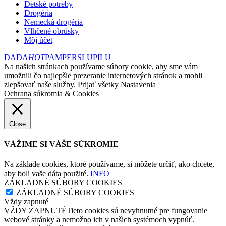
Detské potreby
Drogéria
Nemecká drogéria
Vlhčené obrúsky
Môj účet
DADA
HOT
PAMPERS
LUPILU
Na našich stránkach používame súbory cookie, aby sme vám
umožnili čo najlepšie prezeranie internetových stránok a mohli
zlepšovať naše služby.
Prijať všetky
Nastavenia
Ochrana súkromia & Cookies
Close
VÁŽIME SI VÁŠE SÚKROMIE
Na základe cookies, ktoré používame, si môžete určiť, ako chcete,
aby boli vaše dáta použité.
INFO
ZÁKLADNÉ SÚBORY COOKIES
ZÁKLADNÉ SÚBORY COOKIES
Vždy zapnuté
VŽDY ZAPNUTÉTieto cookies sú nevyhnutné pre fungovanie
webové stránky a nemožno ich v našich systémoch vypnúť.