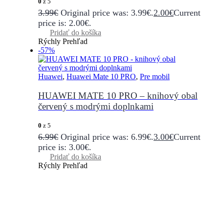
0
z 5
3.99
€
Original price was: 3.99€.
2.00
€
Current
price is: 2.00€.
Pridať do košíka
Rýchly Prehľad
-57%
Huawei
,
Huawei Mate 10 PRO
,
Pre mobil
HUAWEI MATE 10 PRO – knihový obal
červený s modrými doplnkami
0
z 5
6.99
€
Original price was: 6.99€.
3.00
€
Current
price is: 3.00€.
Pridať do košíka
Rýchly Prehľad
WWW.PLIENKY-DADA.SK
NAJLEPŠIE PLIENKY ZA SUPER
CENY