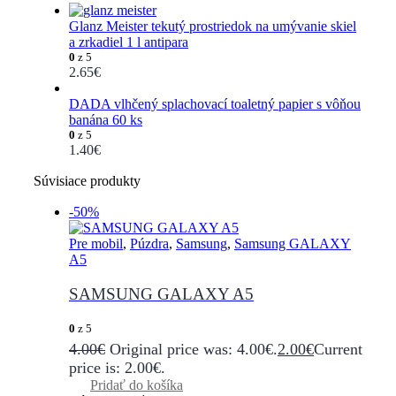
Glanz Meister tekutý prostriedok na umývanie skiel
a zrkadiel 1 l antipara
0
z 5
2.65
€
DADA vlhčený splachovací toaletný papier s vôňou
banána 60 ks
0
z 5
1.40
€
Súvisiace produkty
-50%
Pre mobil
,
Púzdra
,
Samsung
,
Samsung GALAXY
A5
SAMSUNG GALAXY A5
0
z 5
4.00
€
Original price was: 4.00€.
2.00
€
Current
price is: 2.00€.
Pridať do košíka