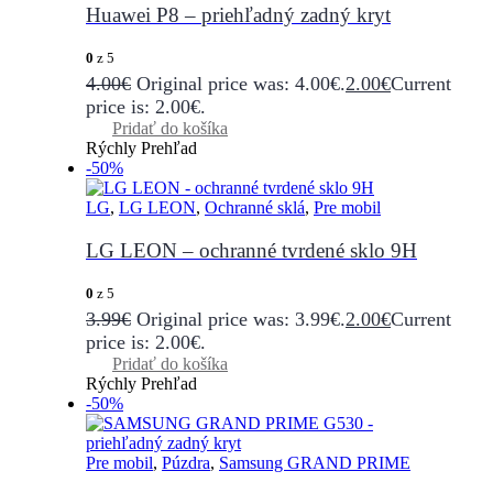
Huawei P8 – priehľadný zadný kryt
0
z 5
4.00
€
Original price was: 4.00€.
2.00
€
Current
price is: 2.00€.
Pridať do košíka
Rýchly Prehľad
-50%
LG
,
LG LEON
,
Ochranné sklá
,
Pre mobil
LG LEON – ochranné tvrdené sklo 9H
0
z 5
3.99
€
Original price was: 3.99€.
2.00
€
Current
price is: 2.00€.
Pridať do košíka
Rýchly Prehľad
-50%
Pre mobil
,
Púzdra
,
Samsung GRAND PRIME