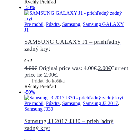
Rýchly Prehľad
-50%
Pre mobil
,
Púzdra
,
Samsung
,
Samsung GALAXY
J1
SAMSUNG GALAXY J1 – priehľadný
zadný kryt
0
z 5
4.00
€
Original price was: 4.00€.
2.00
€
Current
price is: 2.00€.
Pridať do košíka
Rýchly Prehľad
-50%
Pre mobil
,
Púzdra
,
Samsung
,
Samsung J3 2017
,
Samsung J330
Samsung J3 2017 J330 – priehľadný
zadný kryt