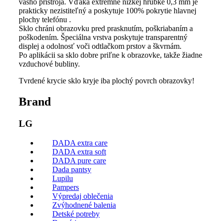
vášho prístroja. Vďaka extrémne nízkej hrúbke 0,3 mm je
prakticky nezistiteľný a poskytuje 100% pokrytie hlavnej
plochy telefónu .
Sklo chráni obrazovku pred prasknutím, poškriabaním a
poškodením. Špeciálna vrstva poskytuje transparentný
displej a odolnosť voči odtlačkom prstov a škvrnám.
Po aplikácii sa sklo dobre priľne k obrazovke, takže žiadne
vzduchové bubliny.
Tvrdené krycie sklo kryje iba plochý povrch obrazovky!
Brand
LG
DADA extra care
DADA extra soft
DADA pure care
Dada pantsy
Lupilu
Pampers
Výpredaj oblečenia
Zvýhodnené balenia
Detské potreby