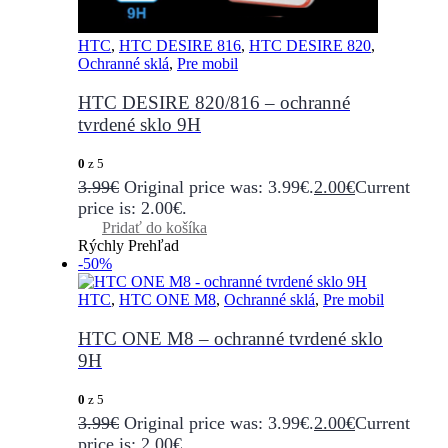
HTC
,
HTC DESIRE 816
,
HTC DESIRE 820
,
Ochranné sklá
,
Pre mobil
HTC DESIRE 820/816 – ochranné
tvrdené sklo 9H
0
z 5
3.99
€
Original price was: 3.99€.
2.00
€
Current
price is: 2.00€.
Pridať do košíka
Rýchly Prehľad
-50%
HTC
,
HTC ONE M8
,
Ochranné sklá
,
Pre mobil
HTC ONE M8 – ochranné tvrdené sklo
9H
0
z 5
3.99
€
Original price was: 3.99€.
2.00
€
Current
price is: 2.00€.