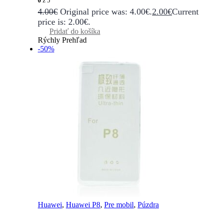
0
z 5
4.00
€
Original price was: 4.00€.
2.00
€
Current
price is: 2.00€.
Pridať do košíka
Rýchly Prehľad
-50%
Huawei
,
Huawei P8
,
Pre mobil
,
Púzdra