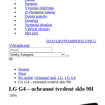
Pampers
Výpredaj oblečenia
Zvýhodnené balenia
Detské potreby
Drogéria
Nemecká drogéria
Vlhčené obrúsky
Môj účet
DADA
HOT
PAMPERS
LUPILU
Vyhľadávanie
0
0
Domov
Shop
Pre mobil
,
Ochranné sklá
,
LG
,
LG G4
LG G4 – ochranné tvrdené sklo 9H
LG G4 – ochranné tvrdené sklo 9H
-50%