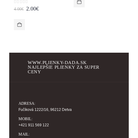
5.99€.
2.00€.
Original
Current
0
z 5
0
2.00
€
4.00
€
4.
price
price
was:
is:
4.00€.
2.00€.
WWW.PLIENKY-DADA.SK
NAJLEPŠIE PLIENKY ZA SUPER
CENY
ADRESA:
Fučíková 1222/16, 96212 Detva
MOBIL:
+421 911 569 122
MAIL: