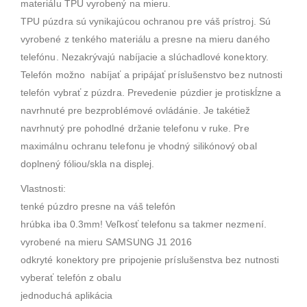
materiálu TPU vyrobený na mieru.
TPU púzdra sú vynikajúcou ochranou pre váš prístroj. Sú
vyrobené z tenkého materiálu a presne na mieru daného
telefónu. Nezakrývajú nabíjacie a slúchadlové konektory.
Telefón možno nabíjať a pripájať príslušenstvo bez nutnosti
telefón vybrať z púzdra. Prevedenie púzdier je protiskĺzne a
navrhnuté pre bezproblémové ovládánie. Je takétiež
navrhnutý pre pohodlné držanie telefonu v ruke. Pre
maximálnu ochranu telefonu je vhodný silikónový obal
doplnený fóliou/skla na displej.
Vlastnosti:
tenké púzdro presne na váš telefón
hrúbka iba 0.3mm! Veľkosť telefonu sa takmer nezmení.
vyrobené na mieru SAMSUNG J1 2016
odkryté konektory pre pripojenie príslušenstva bez nutnosti
vyberať telefón z obalu
jednoduchá aplikácia