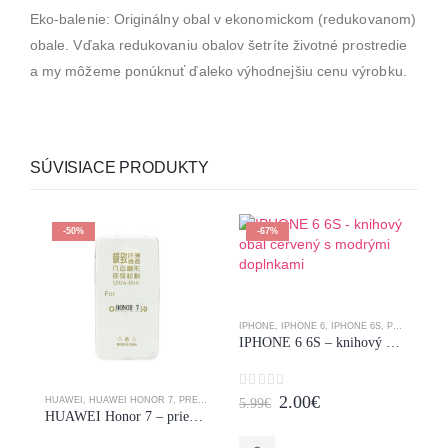
Eko-balenie: Originálny obal v ekonomickom (redukovanom)
obale. Vďaka redukovaniu obalov šetríte životné prostredie
a my môžeme ponúknuť ďaleko výhodnejšiu cenu výrobku.
SÚVISIACE PRODUKTY
-50%
-67%
IPHONE
,
IPHONE 6
,
IPHONE 6S
,
PRE MOBIL
,
IPHONE 6 6S – knihový obal červený s modrými doplnkami
Original
Current
0
z 5
2.00
€
HUAWEI
,
HUAWEI HONOR 7
,
PRE MOBIL
5.99
€
PR
HUAWEI Honor 7 – priehľadný zadný kryt
price
price
was:
is: