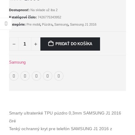
price
price
was:
is:
Dostupnosť:
Na sklade už iba 2
4.00€.
2.00€.
Katalógové číslo:
7426775343952
Kategórie:
Pre mobil
,
Púzdra
,
Samsung
,
Samsung J1 2016
PRIDAŤ DO KOŠÍKA
Samsung
Smarty ultratenké TPU púzdro 0,3mm SAMSUNG J1 2016
čiré
Tenký ochranný kryt pre telefón SAMSUNG J1 2016 z