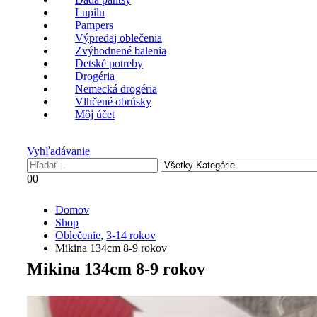
Lupilu
Pampers
Výpredaj oblečenia
Zvýhodnené balenia
Detské potreby
Drogéria
Nemecká drogéria
Vlhčené obrúsky
Môj účet
Vyhľadávanie
0
0
Domov
Shop
Oblečenie
,
3-14 rokov
Mikina 134cm 8-9 rokov
Mikina 134cm 8-9 rokov