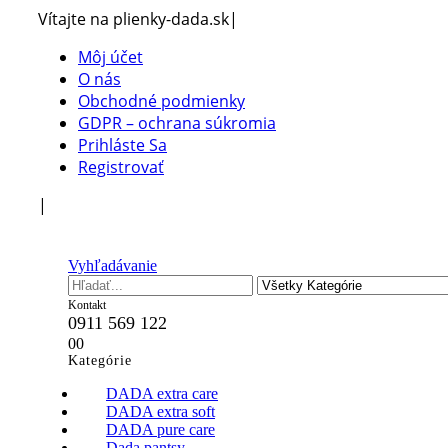
Vítajte na plienky-dada.sk
|
Môj účet
O nás
Obchodné podmienky
GDPR – ochrana súkromia
Prihláste Sa
Registrovať
|
Vyhľadávanie
Kontakt
0911 569 122
0
0
Kategórie
DADA extra care
DADA extra soft
DADA pure care
Dada pantsy