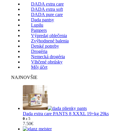
DADA extra care
DADA extra soft
DADA pure care
Dada pantsy
Lupilu
Pampers
Výpredaj oblečenia
Zvýhodnené balenia
Detské potreby
Drogéria
Nemecká drogéria
Vlhčené obrúsky
Môj účet
NAJNOVŠIE
Dada extra care PANTS 8 XXXL 19+kg 29ks
0
z 5
7.50
€