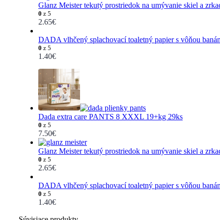
Glanz Meister tekutý prostriedok na umývanie skiel a zrkadi
0
z 5
2.65
€
DADA vlhčený splachovací toaletný papier s vôňou banán
0
z 5
1.40
€
Dada extra care PANTS 8 XXXL 19+kg 29ks
0
z 5
7.50
€
Glanz Meister tekutý prostriedok na umývanie skiel a zrkadi
0
z 5
2.65
€
DADA vlhčený splachovací toaletný papier s vôňou banán
0
z 5
1.40
€
Súvisiace produkty