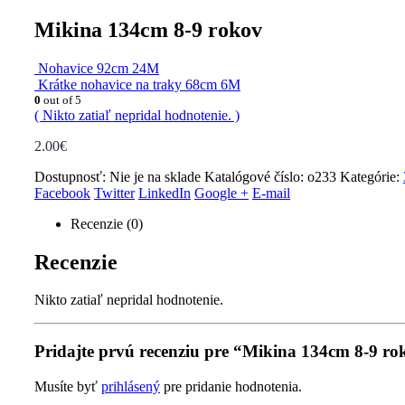
Mikina 134cm 8-9 rokov
Nohavice 92cm 24M
Krátke nohavice na traky 68cm 6M
0
out of 5
( Nikto zatiaľ nepridal hodnotenie. )
2.00
€
Dostupnosť:
Nie je na sklade
Katalógové číslo:
o233
Kategórie:
Facebook
Twitter
LinkedIn
Google +
E-mail
Recenzie (0)
Recenzie
Nikto zatiaľ nepridal hodnotenie.
Pridajte prvú recenziu pre “Mikina 134cm 8-9 ro
Musíte byť
prihlásený
pre pridanie hodnotenia.