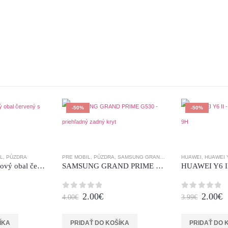
0
z 5
1.40
€
-50%
-50%
L
,
PÚZDRA
PRE MOBIL
,
PÚZDRA
,
SAMSUNG GRAND PRIME
HUAWEI
,
HUAWEI Y
Huawei P8 – knihový obal červený s modrými doplnkami
SAMSUNG GRAND PRIME G530 – priehľadný zadný kryt
ent
Original
Current
Origina
C
2.00
€
2.00
€
0
z 5
0
z 5
4.00
€
3.99
€
e
price
price
price
p
was:
is:
was:
is
€.
4.00€.
2.00€.
3.99€.
2
ÍKA
PRIDAŤ DO KOŠÍKA
PRIDAŤ DO 