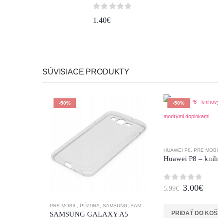
0
z 5
1.40
€
SÚVISIACE PRODUKTY
-50%
-50%
HUAWEI P8
,
PRE MOBI
Original
Curr
3.00
€
0
z 5
5.99
€
price
pric
was:
is:
PRE MOBIL
,
PÚZDRA
,
SAMSUNG
,
SAMSUNG GALAXY A5
5.99€.
3.00
PRIDAŤ DO KOŠ
SAMSUNG GALAXY A5