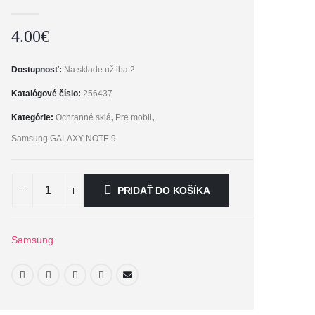
0
out of 5
4.00
€
Dostupnosť:
Na sklade už iba 2
Katalógové číslo:
256437
Kategórie:
Ochranné sklá
,
Pre mobil
,
Samsung GALAXY NOTE 9
PRIDAŤ DO KOŠÍKA
Samsung