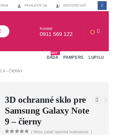
OMIA
PRIHLÁSTE SA
REGISTROVAŤ
Kontakt
0
0911 569 122
HOT
DADA
PAMPERS
LUPILU
 9 – ČIERNY
3D ochranné sklo pre
Samsung Galaxy Note
9 – čierny
( Nikto zatiaľ nepridal hodnotenie. )