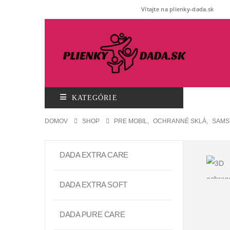
Vítajte na plienky-dada.sk
KATEGÓRIE
DOMOV
SHOP
PRE MOBIL
,
OCHRANNÉ SKLÁ
,
SAMS
DADA EXTRA CARE
DADA EXTRA SOFT
DADA PURE CARE