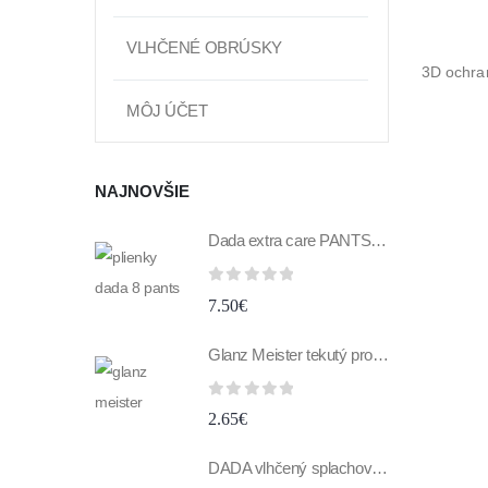
VLHČENÉ OBRÚSKY
3D ochra
MÔJ ÚČET
NAJNOVŠIE
Dada extra care PANTS 8 XXXL 19+kg 29ks
0
z 5
7.50
€
Glanz Meister tekutý prostriedok na umývanie skiel a zrkadiel 1 l antipara
0
z 5
2.65
€
DADA vlhčený splachovací toaletný papier s vôňou banána 60 ks