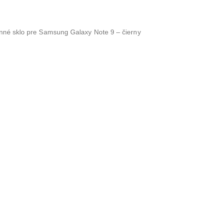
nné sklo pre Samsung Galaxy Note 9 – čierny
Dada extra care PANTS 8 XXXL 19+kg 29ks
0
z 5
7.50
€
Glanz Meister tekutý prostriedok na umývanie skiel a zrkadiel 1 l antipara
0
z 5
2.65
€
DADA vlhčený splachovací toaletný papier s vôňou banána 60 ks